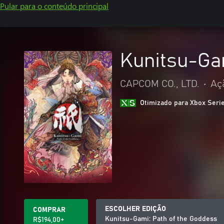
Pular para o conteúdo principal
Kunitsu-Ga
CAPCOM CO., LTD.
•
Aç
Otimizado para Xbox Seri
ESCOLHER EDIÇÃO
COMPRAR
Kunitsu-Gami: Path of the Goddess
R$194,00+