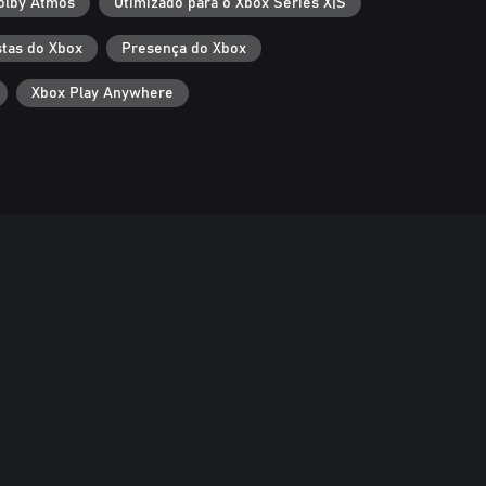
olby Atmos
Otimizado para o Xbox Series X|S
tas do Xbox
Presença do Xbox
Xbox Play Anywhere