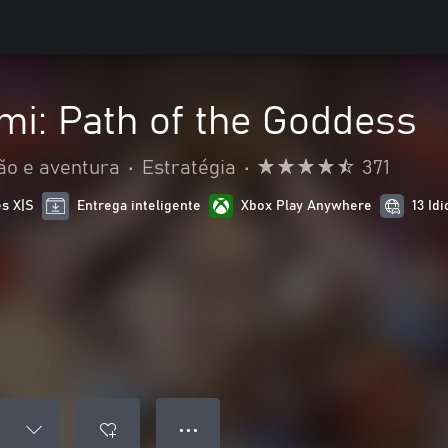
mi: Path of the Goddess
ão e aventura
•
Estratégia
•
371
es X|S
Entrega inteligente
Xbox Play Anywhere
13 Id
● ● ●