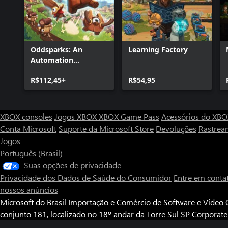
Oddsparks: An
Learning Factory
Automation
Adventure
R$112,45+
R$54,95
XBOX consoles
Jogos XBOX
XBOX Game Pass
Acessórios do XB
Conta Microsoft
Suporte da Microsoft Store
Devoluções
Rastrea
Jogos
Português (Brasil)
Suas opções de privacidade
Privacidade dos Dados de Saúde do Consumidor
Entre em conta
nossos anúncios
Microsoft do Brasil Importação e Comércio de Software e Vídeo G
conjunto 181, localizado no 18º andar da Torre Sul SP Corporat