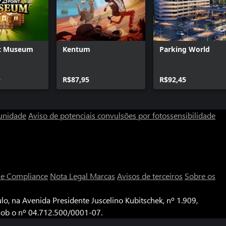
t Museum
Kentum
Parking World
+
R$87,95
R$92,45
unidade
Aviso de potenciais convulsões por fotossensibilidade
a e Compliance
Nota Legal
Marcas
Avisos de terceiros
Sobre os
o, na Avenida Presidente Juscelino Kubitschek, nº 1.909,
 sob o nº 04.712.500/0001-07.