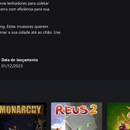
nvie lenhadores para coletar
terra com eficiência para sua
king. Estes invasores querem
mar a sua cidade até ao chão. Use
nstruídos usando blocos que
criadas dinamicamente com base
s armas têm maior alcance,
ger seu reino da melhor maneira e
Data de lançamento
01/12/2023
a de nuvens procedurais e ciclo
 de árvores realista simula as
mpar a floresta toda ou gerir as
vante aventura de construção de
cia do seu reino.