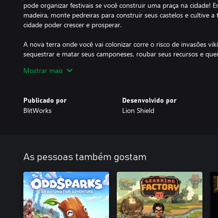
pode organizar festivais se você construir uma praça na cidade! E
madeira, monte pedreiras para construir seus castelos e cultive a 
cidade poder crescer e prosperar.
A nova terra onde você vai colonizar corre o risco de invasões vi
sequestrar e matar seus camponeses, roubar seus recursos e quei
um poderoso sistema de construção de castelos onde eles são co
Mostrar mais
podem ser colocados em qualquer lugar. Muralhas e torres são 
em como você os empilha e organiza. Torres de arqueiros e outra
quanto mais alta a sua torre. Tente diferentes layouts para prote
Publicado por
Desenvolvido por
expressar sua glória como rei ou rainha.
BlitWorks
Lion Shield
E tudo isto acontece em um lindo mundo dinâmico com um sistem
de estações do verão até ao inverno. Um algoritmo de crescimento
florestas. Dependendo das suas necessidades, lenhadores podem li
suas florestas de forma responsável.
As pessoas também gostam
Forje o destino do seu reino em Kingdoms and Castles, uma cati
cidades onde suas escolhas definem a prosperidade e a sobrevivên