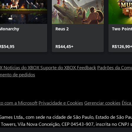
Monarchy
Reus 2
Two Poin
R$54,95
R$44,45+
R$126,90
OX
Notícias do XBOX
Suporte do XBOX
Feedback
Padrões da Com
mento de pedidos
to com a Microsoft
Privacidade e Cookies
Gerenciar cookies
Étic
ames Ltda., com sede na cidade de São Paulo, Estado de São Paul
e Towers, Vila Nova Conceição, CEP 04543-907, inscrita no CNPJ