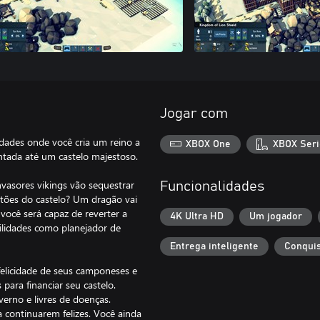
Jogar com
dades onde você cria um reino a
XBOX One
XBOX Seri
tada até um castelo majestoso.
vasores vikings vão sequestrar
Funcionalidades
rtões do castelo? Um dragão vai
você será capaz de reverter a
4K Ultra HD
Um jogador
ilidades como planejador de
Entrega inteligente
Conquis
felicidade de seus camponeses e
ara financiar seu castelo.
erno e livres de doenças.
 continuarem felizes. Você ainda