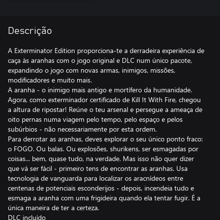
Descrição
A Exterminator Edition proporciona-te a derradeira experiência de
caça às aranhas com o jogo original e DLC num único pacote,
expandindo o jogo com novas armas, inimigos, missões,
modificadores e muito mais.
A aranha - o inimigo mais antigo e mortífero da humanidade.
Agora, como exterminador certificado de Kill It With Fire, chegou
a altura de ripostar! Reúne o teu arsenal e persegue a ameaça de
oito pernas numa viagem pelo tempo, pelo espaço e pelos
subúrbios - não necessariamente por esta ordem.
Para derrotar as aranhas, deves explorar o seu único ponto fraco:
o FOGO. Ou balas. Ou explosões, shurikens, ser esmagadas por
coisas... bem, quase tudo, na verdade. Mas isso não quer dizer
que vá ser fácil - primeiro tens de encontrar as aranhas. Usa
tecnologia de vanguarda para localizar os aracnídeos entre
centenas de potenciais esconderijos - depois, incendeia tudo e
esmaga a aranha com uma frigideira quando ela tentar fugir. É a
única maneira de ter a certeza.
DLC incluído