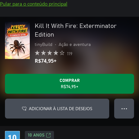
Pular para o conteúdo principal
Kill It With Fire: Exterminator
Edition
tinyBuild
•
Ação e aventura
119
R$74,95+
COMPRAR
R$74,95+
ADICIONAR À LISTA DE DESEJOS
● ● ●
10 ANOS