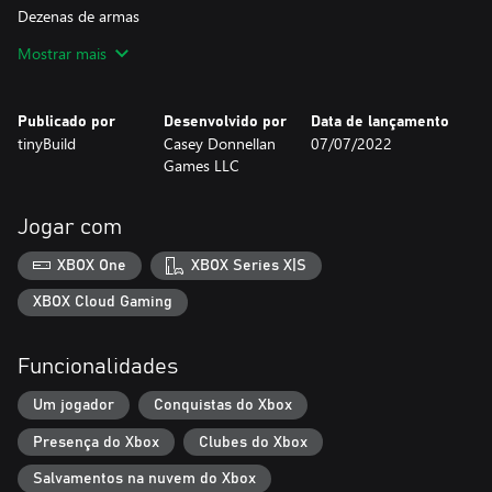
Dezenas de armas
Bichos assustadores
Mostrar mais
Sistema de simulação de fogo realista
Caos e destruição gratuitos
Descubra a verdade sobre as aranhas
Publicado por
Desenvolvido por
Data de lançamento
tinyBuild
Casey Donnellan
07/07/2022
Games LLC
Jogar com
XBOX One
XBOX Series X|S
XBOX Cloud Gaming
Funcionalidades
Um jogador
Conquistas do Xbox
Presença do Xbox
Clubes do Xbox
Salvamentos na nuvem do Xbox