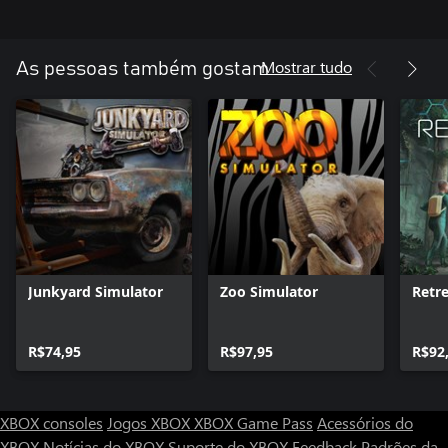
Mostrar tudo
As pessoas também gostam
Junkyard Simulator
Zoo Simulator
Retr
R$74,95
R$97,95
R$92
XBOX consoles
Jogos XBOX
XBOX Game Pass
Acessórios do
XBOX
Notícias do XBOX
Suporte do XBOX
Feedback
Padrões da