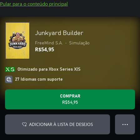
Pular para o conteúdo principal
Junkyard Builder
FreeMind S.A.
•
Simulação
R$54,95
Otimizado para Xbox Series X|S
27 Idiomas com suporte
COMPRAR
R$54,95
ADICIONAR À LISTA DE DESEJOS
● ● ●