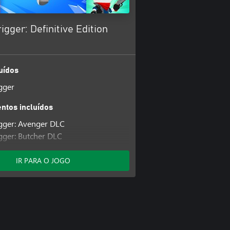
igger: Definitive Edition
uídos
gger
tos incluídos
gger: Avenger DLC
gger: Butcher DLC
gger: Hotshot DLC
gger: Hunter DLC
IR PARA O JOGO
gger: Johnnybee DLC
gger: Lunatic DLC