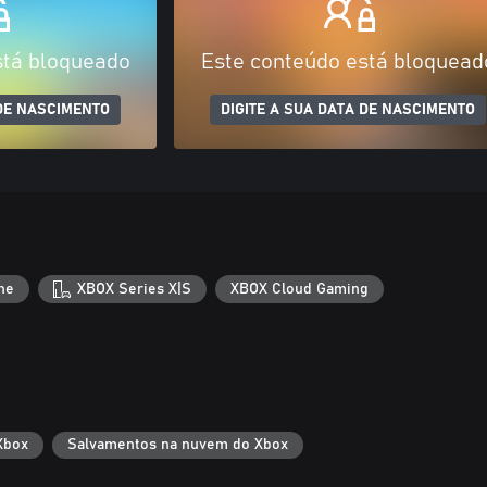
stá bloqueado
Este conteúdo está bloquead
 DE NASCIMENTO
DIGITE A SUA DATA DE NASCIMENTO
ne
XBOX Series X|S
XBOX Cloud Gaming
Xbox
Salvamentos na nuvem do Xbox