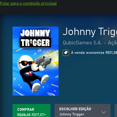
Pular para o conteúdo principal
Johnny Trig
QubicGames S.A.
•
Açã
À venda: economize R$11,38
ESCOLHER EDIÇÃO
COMPRAR
Johnny Trigger
R$28,45
R$17,07+