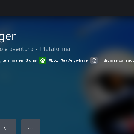
ger
o e aventura
•
Plataforma
, termina em 3 dias
Xbox Play Anywhere
1 Idiomas com su
● ● ●