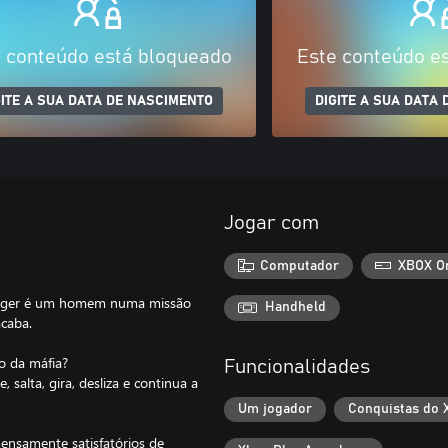
 conteúdo está bloqueado
Este conteúdo e
GITE A SUA DATA DE NASCIMENTO
DIGITE A SUA DATA
Jogar com
Computador
XBOX O
Trigger é um homem numa missão
Handheld
acaba.
o da máfia?
Funcionalidades
 salta, gira, desliza e continua a
Um jogador
Conquistas do 
ensamente satisfatórios de