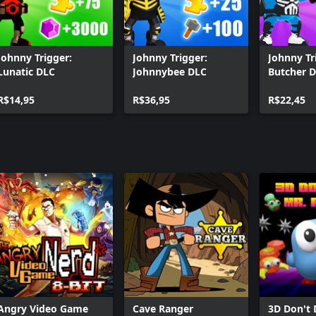
Johnny Trigger:
Johnny Trigger:
Johnny Tr
Lunatic DLC
Johnnybee DLC
Butcher 
R$14,95
R$36,95
R$22,45
Angry Video Game
Cave Ranger
3D Don't 