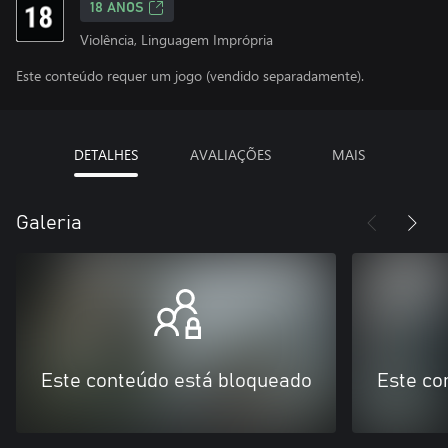
18 ANOS
Violência, Linguagem Imprópria
Este conteúdo requer um jogo (vendido separadamente).
DETALHES
AVALIAÇÕES
MAIS
Galeria
Este conteúdo está bloqueado
Este co