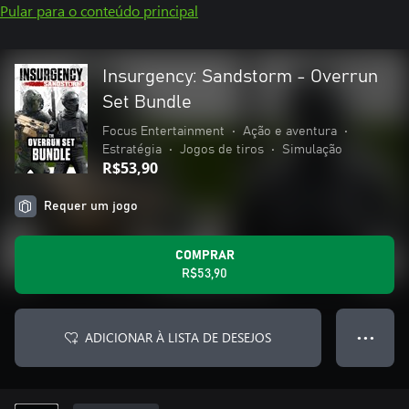
Pular para o conteúdo principal
Insurgency: Sandstorm - Overrun
Set Bundle
Focus Entertainment
•
Ação e aventura
•
Estratégia
•
Jogos de tiros
•
Simulação
R$53,90
Requer um jogo
COMPRAR
R$53,90
ADICIONAR À LISTA DE DESEJOS
● ● ●