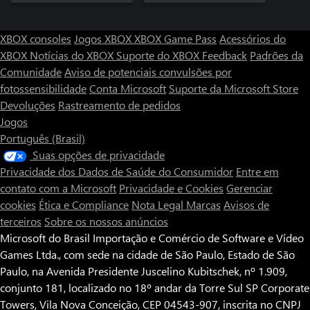
XBOX consoles
Jogos XBOX
XBOX Game Pass
Acessórios do
XBOX
Notícias do XBOX
Suporte do XBOX
Feedback
Padrões da
Comunidade
Aviso de potenciais convulsões por
fotossensibilidade
Conta Microsoft
Suporte da Microsoft Store
Devoluções
Rastreamento de pedidos
Jogos
Português (Brasil)
Suas opções de privacidade
Privacidade dos Dados de Saúde do Consumidor
Entre em
contato com a Microsoft
Privacidade e Cookies
Gerenciar
cookies
Ética e Compliance
Nota Legal
Marcas
Avisos de
terceiros
Sobre os nossos anúncios
Microsoft do Brasil Importação e Comércio de Software e Vídeo
Games Ltda., com sede na cidade de São Paulo, Estado de São
Paulo, na Avenida Presidente Juscelino Kubitschek, nº 1.909,
conjunto 181, localizado no 18º andar da Torre Sul SP Corporate
Towers, Vila Nova Conceição, CEP 04543-907, inscrita no CNPJ