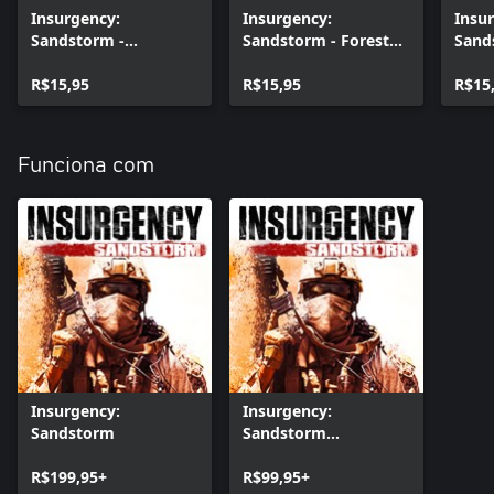
Insurgency:
Insurgency:
Insu
Sandstorm -
Sandstorm - Forest
Sand
Bloodwood Weapon
Warden Gear Set
Reco
Skin Set
R$15,95
R$15,95
Set
R$15
Funciona com
Insurgency:
Insurgency:
Sandstorm
Sandstorm
(Windows)
R$199,95+
R$99,95+