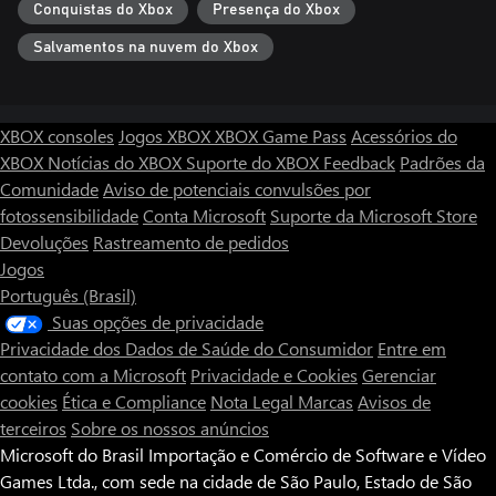
Conquistas do Xbox
Presença do Xbox
Salvamentos na nuvem do Xbox
XBOX consoles
Jogos XBOX
XBOX Game Pass
Acessórios do
XBOX
Notícias do XBOX
Suporte do XBOX
Feedback
Padrões da
Comunidade
Aviso de potenciais convulsões por
fotossensibilidade
Conta Microsoft
Suporte da Microsoft Store
Devoluções
Rastreamento de pedidos
Jogos
Português (Brasil)
Suas opções de privacidade
Privacidade dos Dados de Saúde do Consumidor
Entre em
contato com a Microsoft
Privacidade e Cookies
Gerenciar
cookies
Ética e Compliance
Nota Legal
Marcas
Avisos de
terceiros
Sobre os nossos anúncios
Microsoft do Brasil Importação e Comércio de Software e Vídeo
Games Ltda., com sede na cidade de São Paulo, Estado de São