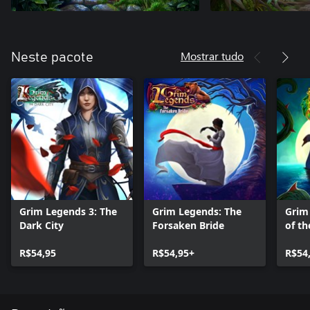
Mostrar tudo
Neste pacote
Grim Legends 3: The
Grim Legends: The
Grim
Dark City
Forsaken Bride
of t
R$54,95
R$54,95+
R$54