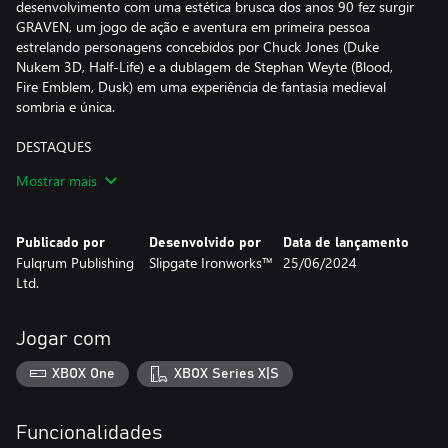
desenvolvimento com uma estética brusca dos anos 90 fez surgir
GRAVEN, um jogo de ação e aventura em primeira pessoa
estrelando personagens concebidos por Chuck Jones (Duke
Nukem 3D, Half-Life) e a dublagem de Stephan Weyte (Blood,
Fire Emblem, Dusk) em uma experiência de fantasia medieval
sombria e única.
DESTAQUES
• Desvende enigmas e vasculhe a história para entender os
Mostrar mais
motivos das sórdidas seitas hereges por trás das pragas e
estações que destroem as terras.
• Use o poder do fogo, forneça energia a maquinários, descubra
Publicado por
Desenvolvido por
Data de lançamento
caminhos secretos e congele rios para andar por eles.
Fulqrum Publishing
Slipgate Ironworks™
25/06/2024
• Descubra novas armas e aprimore-as com a ajuda de ferreiros e
Ltd.
alquimistas para personalizar suas aptidões.
• Retorne a lugares conhecidos com novas habilidades e veja o
quão fundo é o abismo e os poderes que ele esconde.
Jogar com
• Acabe com mais de vinte inimigos diferentes e três chefões em
um extenso mundo com diversos biomas.
XBOX One
XBOX Series X|S
• Junte-se a até sete amigos para se divertir em partidas
cooperativas agitadas.
• Percorra o caminho menos explorado para não cair nos buracos
Funcionalidades
do mundo e para que a realidade não se torne mero brinquedo.