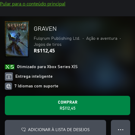
Pular para o conteúdo principal
GRAVEN
Fulqrum Publishing Ltd.
•
Ação e aventura
•
Jogos de tiros
R$112,45
Otimizado para Xbox Series X|S
Entrega inteligente
7 Idiomas com suporte
COMPRAR
R$112,45
ADICIONAR À LISTA DE DESEJOS
● ● ●