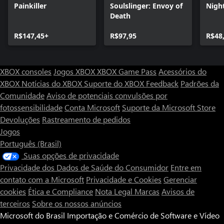
Painkiller
Soulslinger: Envoy of
Nigh
Death
R$147,45+
R$97,95
R$48
XBOX consoles
Jogos XBOX
XBOX Game Pass
Acessórios do
XBOX
Notícias do XBOX
Suporte do XBOX
Feedback
Padrões da
Comunidade
Aviso de potenciais convulsões por
fotossensibilidade
Conta Microsoft
Suporte da Microsoft Store
Devoluções
Rastreamento de pedidos
Jogos
Português (Brasil)
Suas opções de privacidade
Privacidade dos Dados de Saúde do Consumidor
Entre em
contato com a Microsoft
Privacidade e Cookies
Gerenciar
cookies
Ética e Compliance
Nota Legal
Marcas
Avisos de
terceiros
Sobre os nossos anúncios
Microsoft do Brasil Importação e Comércio de Software e Vídeo