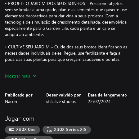
• PROJETE O JARDIM DOS SEUS SONHOS – Posicione objetos
sem se limitar a uma grade, plante as sementes que quiser e use
elementos decorativos para dar vida a seus projetos. Com a
tecnologia de simulação de crescimento detalhada, desenvolvida
especialmente para o Garden Life, cada planta é única e se
adapta ao ambiente.
• CULTIVE SEU JARDIM – Cuide dos seus brotos identificando as
necessidades individuais deles. Regue, use fertilizante e faça a
poda das suas plantas para que cresçam saudáveis e bonitas.
• DESCUBRA VARIEDADES DIFERENTES – Libere a criatividade
Mostrar mais
cruzando belas variedades e descubra todo o potencial de cada
planta.
Publicado por
Desenvolvido por
Data de lançamento
• CONHEÇA PERSONAGENS DIVERTIDOS – Ajude seus amáveis
Nacon
stillalive studios
22/02/2024
vizinhos atendendo aos pedidos de jardinagem deles e receba
recompensas como novas variedades de plantas, ferramentas e
decorações.
Jogar com
• RELAXE – Depois de um dia agitado, respire fundo e aproveite o
XBOX One
XBOX Series X|S
ambiente sereno do seu jardim em um mundo de aparência e