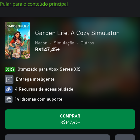
Pular para o conteúdo principal
Garden Life: A Cozy Simulator
Nacon
•
Simulação
•
Outros
R$147,45+
Otimizado para Xbox Series X|S
Entrega inteligente
4 Recursos de acessibilidade
14 Idiomas com suporte
COMPRAR
R$147,45+