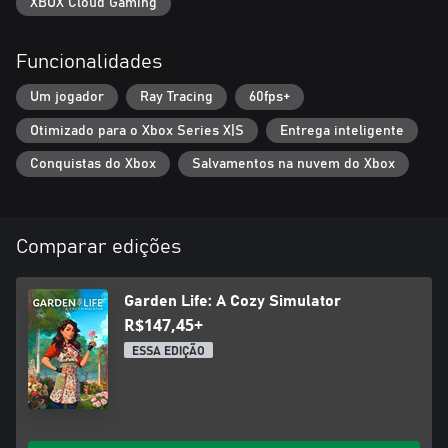
sonoridade relaxantes.
XBOX Cloud Gaming
Funcionalidades
Um jogador
Ray Tracing
60fps+
Otimizado para o Xbox Series X|S
Entrega inteligente
Conquistas do Xbox
Salvamentos na nuvem do Xbox
Comparar edições
Garden Life: A Cozy Simulator
R$147,45+
ESSA EDIÇÃO