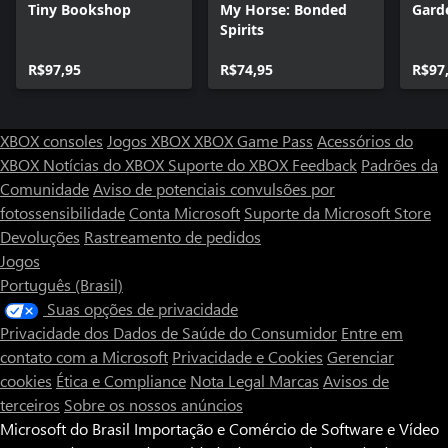
Tiny Bookshop
My Horse: Bonded
Gard
Spirits
R$97,95
R$74,95
R$97
XBOX consoles
Jogos XBOX
XBOX Game Pass
Acessórios do
XBOX
Notícias do XBOX
Suporte do XBOX
Feedback
Padrões da
Comunidade
Aviso de potenciais convulsões por
fotossensibilidade
Conta Microsoft
Suporte da Microsoft Store
Devoluções
Rastreamento de pedidos
Jogos
Português (Brasil)
Suas opções de privacidade
Privacidade dos Dados de Saúde do Consumidor
Entre em
contato com a Microsoft
Privacidade e Cookies
Gerenciar
cookies
Ética e Compliance
Nota Legal
Marcas
Avisos de
terceiros
Sobre os nossos anúncios
Microsoft do Brasil Importação e Comércio de Software e Vídeo