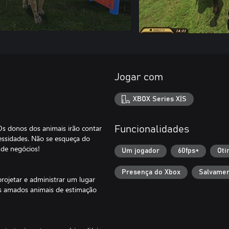
Jogar com
XBOX Series X|S
s donos dos animais irão contar
Funcionalidades
essidades. Não se esqueça do
 de negócios!
Um jogador
60fps+
Oti
Presença do Xbox
Salvamen
rojetar e administrar um lugar
us amados animais de estimação