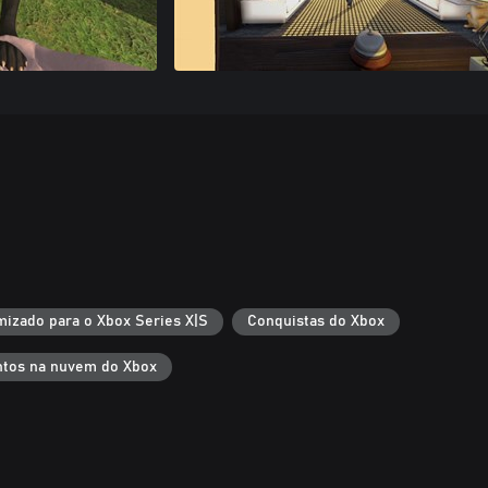
mizado para o Xbox Series X|S
Conquistas do Xbox
tos na nuvem do Xbox