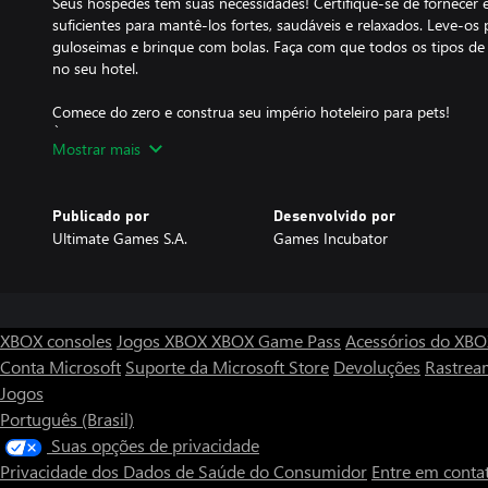
Seus hóspedes têm suas necessidades! Certifique-se de fornecer e
suficientes para mantê-los fortes, saudáveis ​​e relaxados. Leve-os 
guloseimas e brinque com bolas. Faça com que todos os tipos de
no seu hotel.
Comece do zero e construa seu império hoteleiro para pets!
À medida que o jogo avança, você expande seus negócios e pode 
Mostrar mais
para pets de todos os tempos! Imagine um lugar com uma infini
e decorado para um tipo diferente de animal, com enormes playg
premium! Um lugar verdadeiramente fabuloso que você mesmo po
Publicado por
Desenvolvido por
Ultimate Games S.A.
Games Incubator
XBOX consoles
Jogos XBOX
XBOX Game Pass
Acessórios do XB
Conta Microsoft
Suporte da Microsoft Store
Devoluções
Rastrea
Jogos
Português (Brasil)
Suas opções de privacidade
Privacidade dos Dados de Saúde do Consumidor
Entre em conta