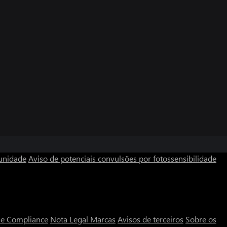
unidade
Aviso de potenciais convulsões por fotossensibilidade
a e Compliance
Nota Legal
Marcas
Avisos de terceiros
Sobre os