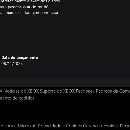
ntretenimento e exercícios diários
para passear, acaricie-os, dê
 animais se sintam como em casa
tornar seu hotel o melhor lugar
dade de quartos, cada um pensado
rounds ao redor do seu hotel
de criar.
Data de lançamento
08/11/2024
OX
Notícias do XBOX
Suporte do XBOX
Feedback
Padrões da Com
mento de pedidos
to com a Microsoft
Privacidade e Cookies
Gerenciar cookies
Étic