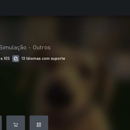
Simulação
•
Outros
es X|S
13 Idiomas com suporte