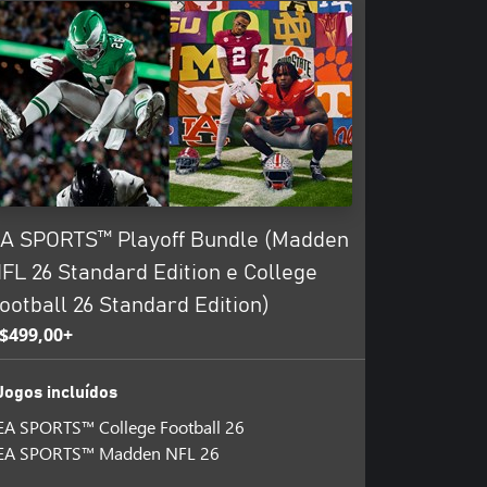
técnica, e então marque seu nome
 a lenda do Heisman em Road to
A SPORTS™ Playoff Bundle (Madden
 time favorito na jornada rumo ao
FL 26 Standard Edition e College
ootball 26 Standard Edition)
tual que pode ser usada para
$499,00+
itens virtuais do jogo.
Jogos incluídos
br/legal. College Football Points
EA SPORTS™ College Football 26
cas de identificação são fictícios.
EA SPORTS™ Madden NFL 26
vas ou mortas, é mera coincidência