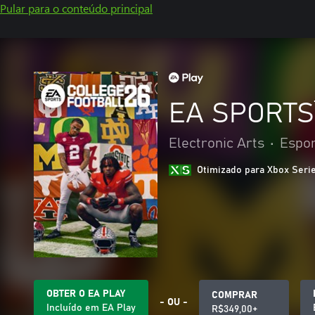
Pular para o conteúdo principal
EA SPORTS™
Electronic Arts
•
Espo
Otimizado para Xbox Seri
OBTER O EA PLAY
COMPRAR
- OU -
Incluído em EA Play
R$349,00+