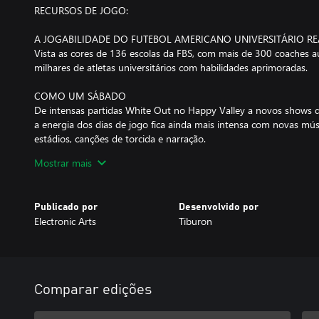
RECURSOS DE JOGO:
A JOGABILIDADE DO FUTEBOL AMERICANO UNIVERSITÁRIO RE
Vista as cores de 136 escolas da FBS, com mais de 300 coaches a
milhares de atletas universitários com habilidades aprimoradas.
COMO UM SÁBADO
De intensas partidas White Out no Happy Valley a novos shows d
a energia dos dias de jogo fica ainda mais intensa com novas músi
estádios, canções de torcida e narração.
Mostrar mais
MAIS DE 300 COACHES DO MUNDO REAL
Enfrente coaches atuais com estilos de jogo distintos. Crie estrat
playbooks únicos para uma experiência de coach mais autêntica.
Publicado por
Desenvolvido por
Electronic Arts
Tiburon
DESGASTE E MAIS DESGASTE
Gerencie estrategicamente a fadiga e preserve suas maiores estre
com as Dynamic Substitutions, permitindo trocas rápidas.
VANTAGEM DO TIME DA CASA
Comparar edições
Clássicos, jogos de playoff e outras partidas importantes agora t
Pulse e Confidence & Composure.