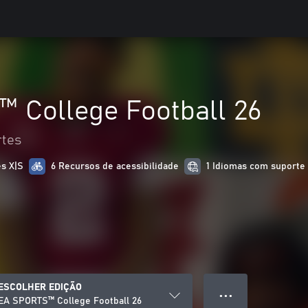
 College Football 26
rtes
es X|S
6 Recursos de acessibilidade
1 Idiomas com suporte
ESCOLHER EDIÇÃO
● ● ●
EA SPORTS™ College Football 26