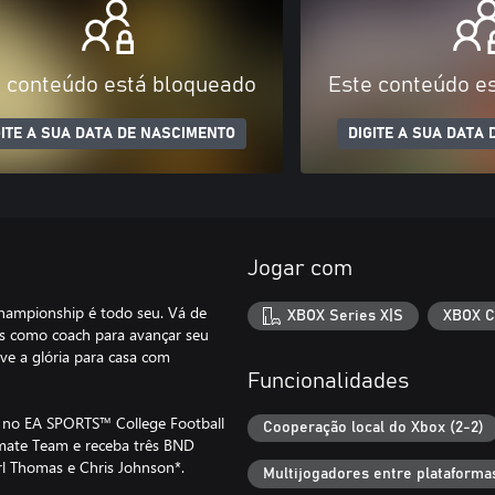
 conteúdo está bloqueado
Este conteúdo e
GITE A SUA DATA DE NASCIMENTO
DIGITE A SUA DATA
Jogar com
hampionship é todo seu. Vá de
XBOX Series X|S
XBOX C
s como coach para avançar seu
ve a glória para casa com
Funcionalidades
 no EA SPORTS™ College Football
Cooperação local do Xbox (2-2)
timate Team e receba três BND
rl Thomas e Chris Johnson*.
Multijogadores entre plataforma