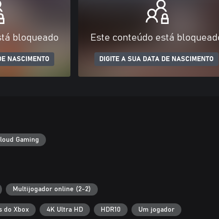
stá bloqueado
Este conteúdo está bloquead
 DE NASCIMENTO
DIGITE A SUA DATA DE NASCIMENTO
loud Gaming
Multijogador online (2-2)
s do Xbox
4K Ultra HD
HDR10
Um jogador