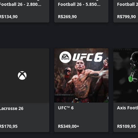
Football 26 - 2.800
Football 26 - 5.850
Football 2
College Football
College Football
College F
Points
R$134,90
Points
R$269,90
Points
R$799,90
UFC™ 6
Axis Foot
Lacrosse 26
R$170,95
R$349,00+
R$109,95