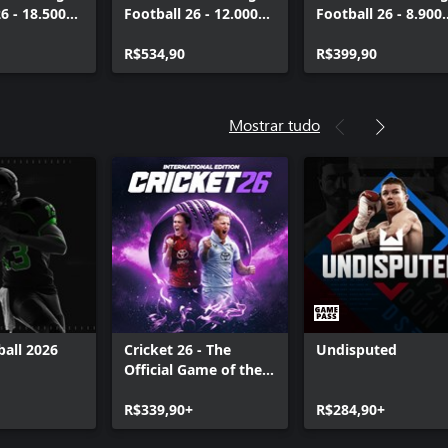
6 - 18.500
Football 26 - 12.000
Football 26 - 8.900
ootball
College Football
College Football
Points
R$534,90
Points
R$399,90
Mostrar tudo
ball 2026
Cricket 26 - The
Undisputed
Official Game of the
Ashes
R$339,90+
R$284,90+