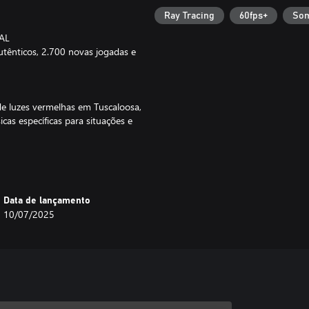
Ray Tracing
60fps+
Som
AL
utênticos, 2.700 novas jogadas e
e luzes vermelhas em Tuscaloosa,
cas específicas para situações e
égias como na vida real, com
Data de lançamento
10/07/2025
las para os prinicipais momentos
êm mais influência de Stadium