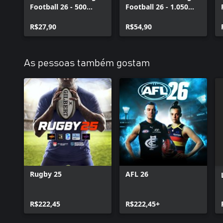
Football 26 - 500
Football 26 - 1.050
College Football
College Football
Points
R$27,90
Points
R$54,90
As pessoas também gostam
Rugby 25
AFL 26
R$222,45
R$222,45+