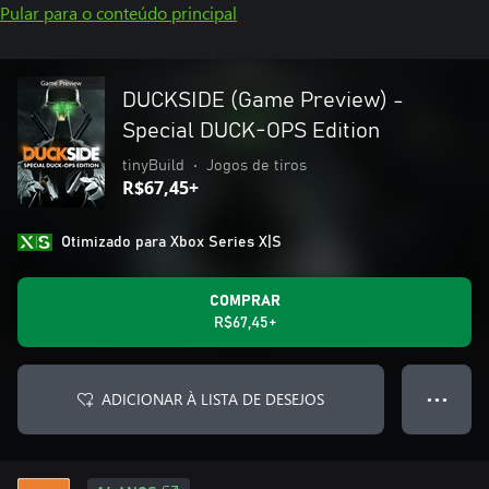
Pular para o conteúdo principal
DUCKSIDE (Game Preview) -
Special DUCK-OPS Edition
tinyBuild
•
Jogos de tiros
R$67,45+
Otimizado para Xbox Series X|S
COMPRAR
R$67,45+
ADICIONAR À LISTA DE DESEJOS
● ● ●