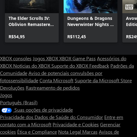
The Elder Scrolls IV:
Dungeons & Dragons
Avow
Oblivion Remastered
Neverwinter Nights 2:
Editi
- Deluxe Edition
Enhanced Edition
Upgrade
R$54,95
R$112,45
R$24
XBOX consoles
Jogos XBOX
XBOX Game Pass
Acessórios do
XBOX
Notícias do XBOX
Suporte do XBOX
Feedback
Padrões da
Comunidade
Aviso de potenciais convulsões por
fotossensibilidade
Conta Microsoft
Suporte da Microsoft Store
Devoluções
Rastreamento de pedidos
Jogos
Português (Brasil)
Suas opções de privacidade
Privacidade dos Dados de Saúde do Consumidor
Entre em
contato com a Microsoft
Privacidade e Cookies
Gerenciar
cookies
Ética e Compliance
Nota Legal
Marcas
Avisos de