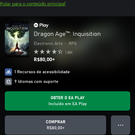
Pular para o conteúdo principal
Dragon Age™: Inquisition
Electronic Arts
•
RPG
1.8K
R$80,00+
1 Recursos de acessibilidade
9 Idiomas com suporte
OBTER O EA PLAY
Incluído em EA Play
COMPRAR
● ● ●
R$80,00+