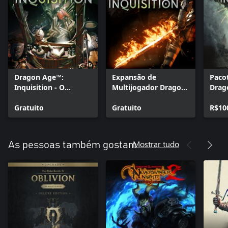
Dragon Age™:
Expansão de
Paco
Inquisition - O
Multijogador Dragon
Drag
Empório Negro
Age™: Inquisition -
Inqui
Gratuito
Destruição
Gratuito
R$10
Mostrar tudo
As pessoas também gostam