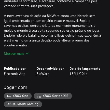
Amizades se formarão, e acabarão, conforme a campanha pela
verdade enfrenta suas provações.
A nova aventura de ação da BioWare conta uma história sem
igual ambientada em um cenário vasto e mutável. Explore
cavernas ocultas, derrote criaturas realmente monumentais e
molde o mundo à sua volta segundo seu estilo próprio de jogar.
Explore, lidere e batalhe: escolhas difíceis definem sua experiência
e até mesmo uma única decisão pode alterar o rumo dos
acontecimentos.
Mostrar mais
A versão deste jogo para download está disponível em inglês,
francês, italiano, alemão, espanhol, polonês, português, russo.
Publicado por
Desenvolvido por
Data de lançamento
Electronic Arts
BioWare
18/11/2014
Jogar com
XBOX One
XBOX Series X|S
XBOX Cloud Gaming