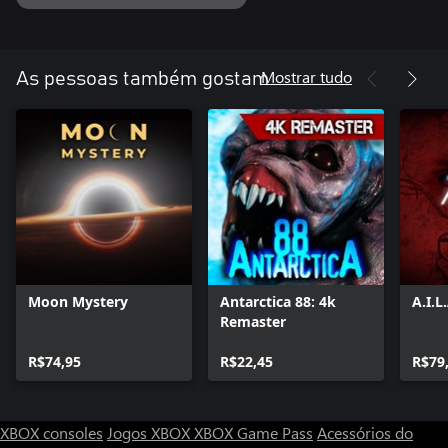
Mostrar tudo
As pessoas também gostam
Moon Mystery
Antarctica 88: 4k
A.I.L
Remaster
R$74,95
R$22,45
R$79
XBOX consoles
Jogos XBOX
XBOX Game Pass
Acessórios do