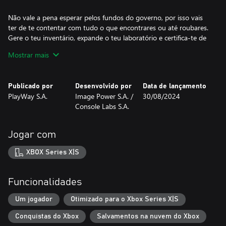
Não vale a pena esperar pelos fundos do governo, por isso vais
ter de te contentar com tudo o que encontrares ou até roubares.
Gere o teu inventário, expande o teu laboratório e certifica-te de
que o teu esconderijo é seguro. Não deixes que o pânico te guie,
Mostrar mais
quanto mais stressado estiveres, maior é a probabilidade de os
federais aparecerem para te cumprimentar e verificar o teu local!
Não deixes vestígios, sê paciente e extremamente cuidadoso! Eles
Publicado por
Desenvolvido por
Data de lançamento
nem vão saber o que os atingiu!
PlayWay S.A.
Image Power S.A. /
30/08/2024
Console Labs S.A.
Está a ficar com poucos recursos? Precisas de mais cobaias?
Enviem as vossas criaturas doentes para a cidade! Encontra os
recursos de que precisas. Espalha o pânico na cidade para
Jogar com
assustar todos os que tentam encontrar o teu esconderijo. E se
os militares começarem a procurar-te, envia a mais forte das tuas
XBOX Series X|S
criaturas para lhes dar uma lição. Não deixes que ninguém te
detenha na tua busca pelo derradeiro mutagénico!
Funcionalidades
Características:
- Simulador de cientista louco na primeira pessoa
Um jogador
Otimizado para o Xbox Series X|S
- Gestão complexa de recursos e inventário
Conquistas do Xbox
Salvamentos na nuvem do Xbox
- Um elemento de estratégia - planeia ataques à cidade e