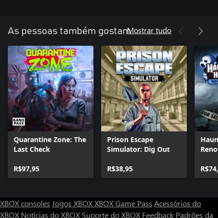
prepara-te para encontros com os militares
- Milhares de mutagénicos diferentes para descobrir - nomeia-os
a todos
Mostrar tudo
As pessoas também gostam
Quarantine Zone: The
Prison Escape
Haun
Last Check
Simulator: Dig Out
Reno
R$97,95
R$38,95
R$74
XBOX consoles
Jogos XBOX
XBOX Game Pass
Acessórios do
XBOX
Notícias do XBOX
Suporte do XBOX
Feedback
Padrões da