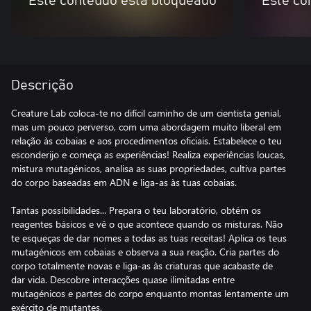
Este conteúdo está bloqueado
Este co
Descrição
Creature Lab coloca-te no difícil caminho de um cientista genial,
mas um pouco perverso, com uma abordagem muito liberal em
relação às cobaias e aos procedimentos oficiais. Estabelece o teu
esconderijo e começa as experiências! Realiza experiências loucas,
mistura mutagénicos, analisa as suas propriedades, cultiva partes
do corpo baseadas em ADN e liga-as às tuas cobaias.
Tantas possibilidades... Prepara o teu laboratório, obtém os
reagentes básicos e vê o que acontece quando os misturas. Não
te esqueças de dar nomes a todas as tuas receitas! Aplica os teus
mutagénicos em cobaias e observa a sua reação. Cria partes do
corpo totalmente novas e liga-as às criaturas que acabaste de
dar vida. Descobre interacções quase ilimitadas entre
mutagénicos e partes do corpo enquanto montas lentamente um
exército de mutantes.