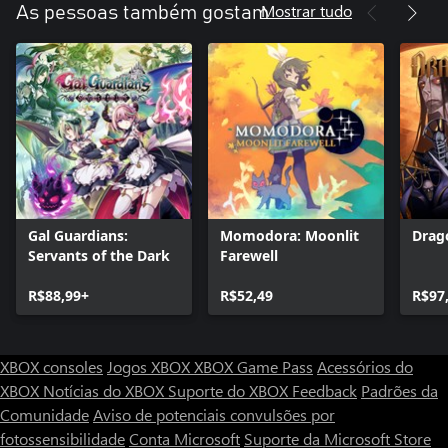
Mostrar tudo
As pessoas também gostam
Gal Guardians:
Momodora: Moonlit
Drag
Servants of the Dark
Farewell
R$88,99+
R$52,49
R$97
XBOX consoles
Jogos XBOX
XBOX Game Pass
Acessórios do
XBOX
Notícias do XBOX
Suporte do XBOX
Feedback
Padrões da
Comunidade
Aviso de potenciais convulsões por
fotossensibilidade
Conta Microsoft
Suporte da Microsoft Store