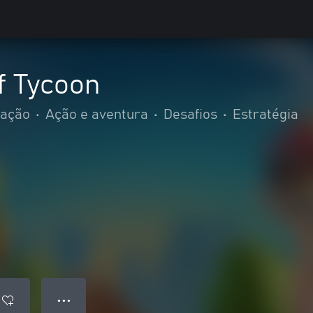
f Tycoon
lação
•
Ação e aventura
•
Desafios
•
Estratégia
● ● ●