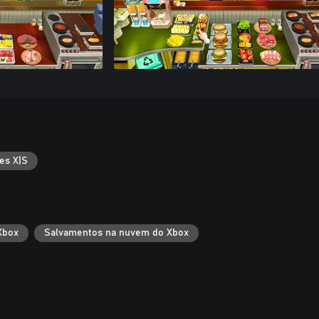
es X|S
Xbox
Salvamentos na nuvem do Xbox