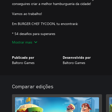
conseguires criar a melhor hamburgueria da cidade!
Vamos ao trabalho!
Em BURGER CHEF TYCOON, tu encontrará:
* 54 desafios para superares
* 40 parâmetros para seguires e superares
Mostrar mais
* 80 níveis fantásticos para completares
* Inúmeros pratos para preparares e servires
* Gráficos, música e efeitos de som impressionantes
Publicado por
Desenvolvido por
* Inúmeras melhorias e decorações para que o teu bar seja o mel
Baltoro Games
Baltoro Games
Comparar edições