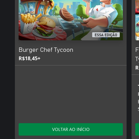
ESSA EDIÇÃO
Burger Chef Tycoon
F
R$18,45+
T
R
VOLTAR AO INÍCIO