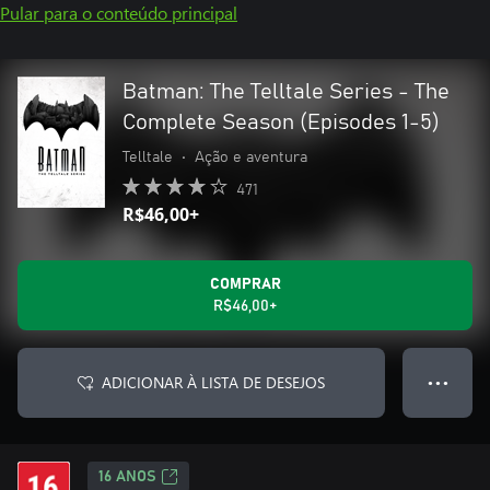
Pular para o conteúdo principal
Batman: The Telltale Series - The
Complete Season (Episodes 1-5)
Telltale
•
Ação e aventura
471
R$46,00+
COMPRAR
R$46,00+
ADICIONAR À LISTA DE DESEJOS
● ● ●
16 ANOS