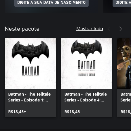
DIGITE A SUA DATA DE NASCIMENTO
DIGITE 
Mostrar tudo
Neste pacote
Batman - The Telltale
Batman - The Telltale
Batma
Series - Episode 1:
Series - Episode 4:
Serie
Realm of Shadows
Guardian Of Gotham
New 
R$18,45+
R$18,45
R$18