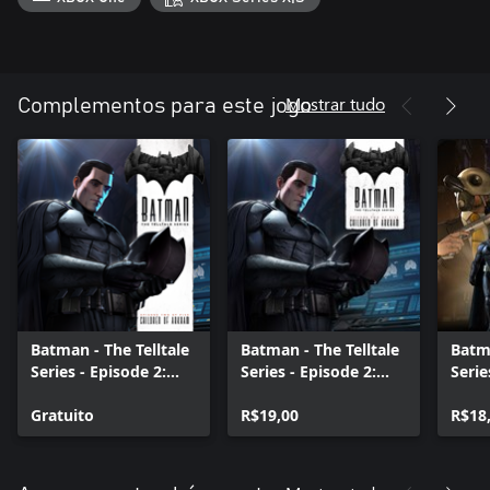
Mostrar tudo
Complementos para este jogo
Batman - The Telltale
Batman - The Telltale
Batma
Series - Episode 2:
Series - Episode 2:
Serie
Children of Arkham -
Children of Arkham
New 
Disc
Gratuito
R$19,00
R$18