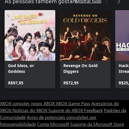
Mostrar tudo
As pessoas também gostam
God bless, or
Revenge On Gold
Hack
Goddess
Diggers
Stre
R$97,95
R$72,95
R$25
XBOX consoles
Jogos XBOX
XBOX Game Pass
Acessórios do
XBOX
Notícias do XBOX
Suporte do XBOX
Feedback
Padrões da
Comunidade
Aviso de potenciais convulsões por
fotossensibilidade
Conta Microsoft
Suporte da Microsoft Store