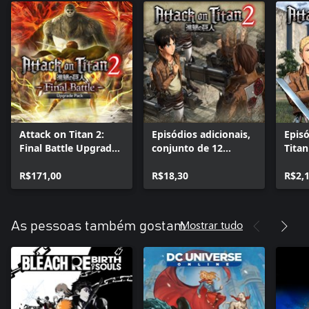
Attack on Titan 2:
Episódios adicionais,
Episó
Final Battle Upgrade
conjunto de 12
Tita
Pack
episódios
Thou
R$171,00
R$18,30
R$2,
Mostrar tudo
As pessoas também gostam