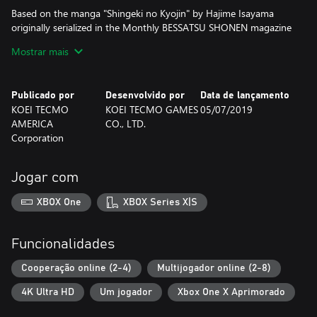
Based on the manga "Shingeki no Kyojin" by Hajime Isayama
originally serialized in the Monthly BESSATSU SHONEN magazine
published by Kodansha Ltd.
Mostrar mais
©Hajime Isayama,Kodansha/"ATTACK ON TITAN"Production
Committee. All Rights Reserved.
©2018-2019 KOEI TECMO GAMES CO., LTD.
Publicado por
Desenvolvido por
Data de lançamento
KOEI TECMO
KOEI TECMO GAMES
05/07/2019
AMERICA
CO., LTD.
Corporation
Jogar com
XBOX One
XBOX Series X|S
Funcionalidades
Cooperação online (2-4)
Multijogador online (2-8)
4K Ultra HD
Um jogador
Xbox One X Aprimorado