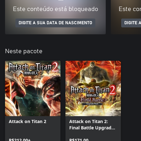
Este conteúdo está bloqueado
Este co
DIGITE A SUA DATA DE NASCIMENTO
DIGITE 
Neste pacote
Attack on Titan 2
Attack on Titan 2:
Final Battle Upgrade
Pack
R$212,00+
R$171,00