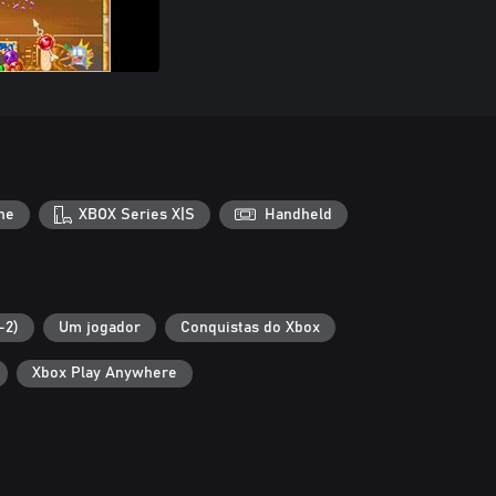
ne
XBOX Series X|S
Handheld
-2)
Um jogador
Conquistas do Xbox
Xbox Play Anywhere