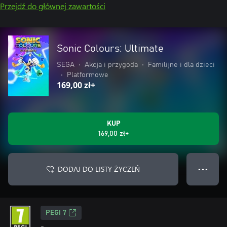
Przejdź do głównej zawartości
Sonic Colours: Ultimate
SEGA
•
Akcja i przygoda
•
Familijne i dla dzieci
•
Platformowe
169,00 zł+
KUP
169,00 zł+
DODAJ DO LISTY ŻYCZEŃ
● ● ●
PEGI 7