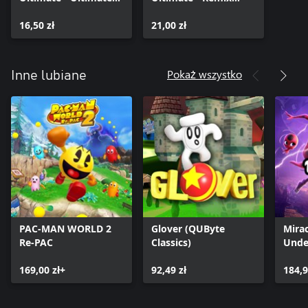
Cosmetic Pack
Pack
16,50 zł
21,00 zł
Pokaż wszystko
Inne lubiane
PAC-MAN WORLD 2
Glover (QUByte
Mirac
Re-PAC
Classics)
Unde
169,00 zł+
92,49 zł
184,9