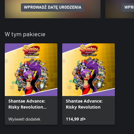
WPROWADŹ DATĘ URODZENIA
WPR
W tym pakiecie
Shantae Advance:
Shantae Advance:
Risky Revolution
Risky Revolution
Deluxe Costumes
Wyświetl dodatek
114,99 zł+