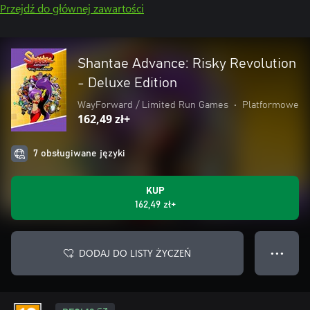
Przejdź do głównej zawartości
Shantae Advance: Risky Revolution
- Deluxe Edition
WayForward / Limited Run Games
•
Platformowe
162,49 zł+
7 obsługiwane języki
KUP
162,49 zł+
DODAJ DO LISTY ŻYCZEŃ
● ● ●