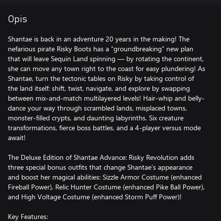
Opis
Shantae is back in an adventure 20 years in the making! The
nefarious pirate Risky Boots has a “groundbreaking” new plan
that will leave Sequin Land spinning — by rotating the continent,
she can move any town right to the coast for easy plundering! As
Shantae, turn the tectonic tables on Risky by taking control of
the land itself: shift, twist, navigate, and explore by swapping
between mix-and-match multilayered levels! Hair-whip and belly-
dance your way through scrambled lands, misplaced towns,
monster-filled crypts, and daunting labyrinths. Six creature
transformations, fierce boss battles, and a 4-player versus mode
await!
The Deluxe Edition of Shantae Advance: Risky Revolution adds
three special bonus outfits that change Shantae’s appearance
and boost her magical abilities: Sizzle Armor Costume (enhanced
Fireball Power), Relic Hunter Costume (enhanced Pike Ball Power),
and High Voltage Costume (enhanced Storm Puff Power)!
Key Features: