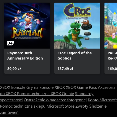
Rayman: 30th
Croc Legend of the
PAC-
Anniversary Edition
Gobbos
Re-P
89,99 zł
137,49 zł
169,0
XBOX konsole
Gry na konsole XBOX
XBOX Game Pass
Akcesoria
do XBOX
Pomoc techniczna XBOX
Opinie
Standardy
społeczności
Ostrzeżenie o padaczce fotogennej
Konto Microsoft
Pomoc techniczna sklepu Microsoft Store
Zwroty
Śledzenie
zamówień