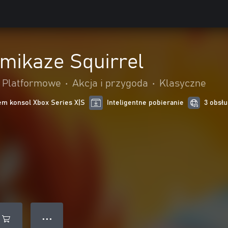
mikaze Squirrel
Platformowe
•
Akcja i przygoda
•
Klasyczne
m konsol Xbox Series X|S
Inteligentne pobieranie
3 obsłu
● ● ●