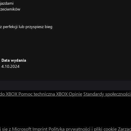
ejazdami
rzeciwników
 perfekcji lub przyspiesz bieg
rywkę do tego punktu
odyfikować wygląd gry (monitor
łka gry itd.
Data wydania
(nieskończona energia,
4.10.2024
 do XBOX
Pomoc techniczna XBOX
Opinie
Standardy społeczności
 się z Microsoft
Imprint
Polityka prywatności i pliki cookie
Zarząd