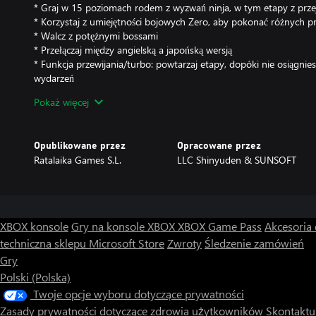
* Graj w 15 poziomach rodem z wyzwań ninja, w tym etapy z prz
* Korzystaj z umiejętności bojowych Zero, aby pokonać różnych p
* Walcz z potężnymi bossami
* Przełączaj między angielską a japońską wersją
* Funkcja przewijania/turbo: powtarzaj etapy, dopóki nie osiągniesz
wydarzeń
* Funkcja zapisu stanu: zapisz w dowolnej chwili i przywróć rozg
Pokaż więcej
* Filtry ekranu: wybieraj spośród kilku filtrów, które pozwalają m
retro, czarno-biały itd.)
* Galeria: sprawdzaj oryginalne ilustracje, plakaty, okładki na pude
Opublikowane przez
Opracowane przez
* Funkcja oszukiwania: włącz kilka oszustw, które ułatwią ci życie 
Ratalaika Games S.L.
LLC Shinyuden & SUNSOFT
nieskończone życia, nietykalność itd.)
XBOX konsole
Gry na konsole XBOX
XBOX Game Pass
Akcesoria
techniczna sklepu Microsoft Store
Zwroty
Śledzenie zamówień
Gry
Polski (Polska)
Twoje opcje wyboru dotyczące prywatności
Zasady prywatności dotyczące zdrowia użytkowników
Skontaktuj