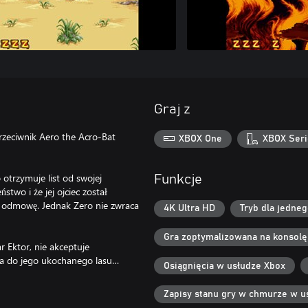
Graj z
rzeciwnik Aero the Acro-Bat
XBOX One
XBOX Seri
otrzymuje list od swojej
Funkcje
stwo i że jej ojciec został
a odmowę. Jednak Zero nie zwraca
4K Ultra HD
Tryb dla jedne
Gra zoptymalizowana na konsolę
ar Ektor, nie akceptuje
ra do jego ukochanego lasu…
Osiągnięcia w usłudze Xbox
Zapisy stanu gry w chmurze w u