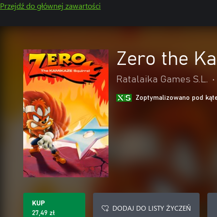
Przejdź do głównej zawartości
Zero the Ka
Ratalaika Games S.L.
•
Zoptymalizowano pod kąte
KUP
DODAJ DO LISTY ŻYCZEŃ
27,49 zł