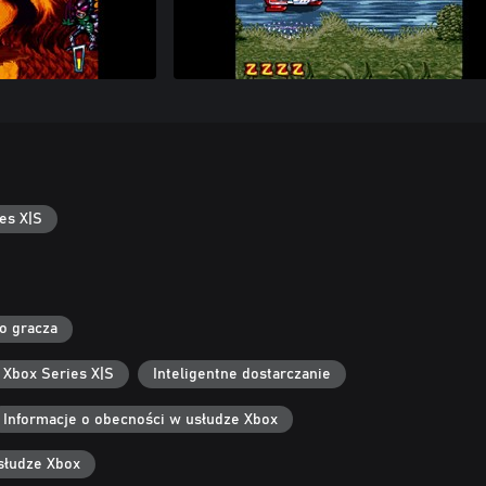
es X|S
go gracza
 Xbox Series X|S
Inteligentne dostarczanie
Informacje o obecności w usłudze Xbox
słudze Xbox