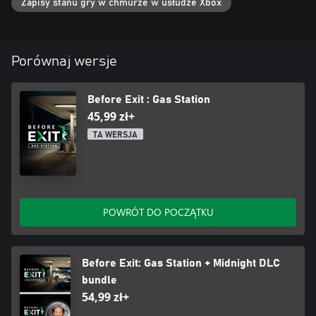
a Ty jesteś o krok od zwolnienia. W każdym razie, miłego pobytu
Zapisy stanu gry w chmurze w usłudze Xbox
w uroczym miejscu pracy!
Porównaj wersje
Before Exit : Gas Station
45,99 zł+
TA WERSJA
POWRÓT DO POCZĄTKU
Before Exit: Gas Station + Midnight DLC
bundle
54,99 zł+