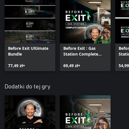
Before Exit Ultimate
Before Exit : Gas
Befor
Bundle
Station Complete
Stati
Edition
DLC 
77,49 zł+
69,49 zł+
54,99
Dodatki do tej gry