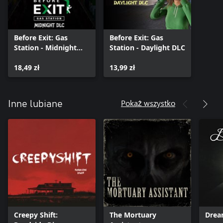
Before Exit: Gas
Before Exit: Gas
Station - Midnight
Station - Daylight DLC
DLC
18,49 zł
13,99 zł
Pokaż wszystko
Inne lubiane
Creepy Shift:
The Mortuary
Drea