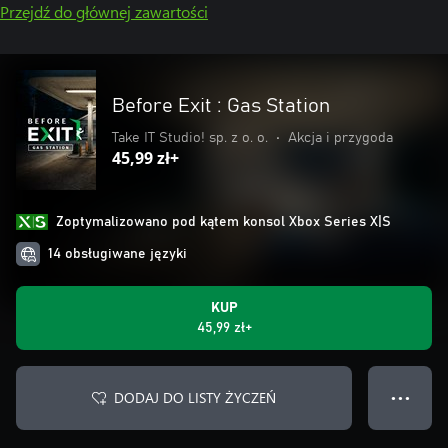
Przejdź do głównej zawartości
Before Exit : Gas Station
Take IT Studio! sp. z o. o.
•
Akcja i przygoda
45,99 zł+
Zoptymalizowano pod kątem konsol Xbox Series X|S
14 obsługiwane języki
KUP
45,99 zł+
DODAJ DO LISTY ŻYCZEŃ
● ● ●