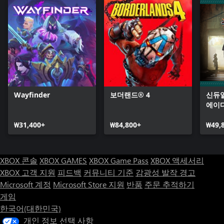
Wayfinder
보더랜드® 4
신듀얼
에이
₩31,400+
₩84,800+
₩49,
XBOX 콘솔
XBOX GAMES
XBOX Game Pass
XBOX 액세서리
XBOX 고객 지원
피드백
커뮤니티 기준
감광성 발작 경고
Microsoft 계정
Microsoft Store 지원
반품
주문 추적하기
게임
한국어(대한민국)
개인 정보 선택 사항