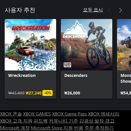
모두 표시
사용자 추천
Wreckreation
Descenders
Mons
Sho
₩45,400
₩27,240
₩26,000
₩54,
-40%
XBOX 콘솔
XBOX GAMES
XBOX Game Pass
XBOX 액세서리
XBOX 고객 지원
피드백
커뮤니티 기준
감광성 발작 경고
Microsoft 계정
Microsoft Store 지원
반품
주문 추적하기