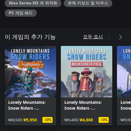
Xbox Series X|S 에 최적화
본체 키보드 및 마우스
PC 게임 패드
모두 표시
이 게임의 추가 기능
Lonely Mountains:
Lonely Mountains:
Lone
Snow Riders -
Snow Riders -
Snow
Highlands
Mountaineer Pack
Supp
₩8,500
₩5,950
₩5,400
₩4,860
₩9,9
-30%
-10%