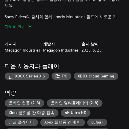
세요.
Snow Riders의 출시와 함께 Lonely Mountains 월드에 새로운 기
능이 추가됩니다. 바로 온라인 멀티플레이어 모드입니다! 협동 모
자세히 표시
드에서 팀으로 산을 타고 내려가며 한정된 수의 체크포인트를 신
중하게 공유하거나, 대결 모드에서 기지를 향해 맹렬한 경쟁 레이
스를 펼쳐보세요. 2-8명의 플레이어가 사용할 수 있으며, 멀티플
게시자
개발자
출시 날짜
랫폼 크로스플레이가 가능합니다.
Megagon Industries
Megagon Industries
2025. 5. 23.
솔로 모드에서 당신의 실력을 한계까지 시험해 보세요. 무모한 묘
기를 선보이거나 최고 기록을 경신하여 순위표에 이름을 올리세
다음 사용자와 플레이
요. 슬로프를 탐색하면서 많은 사람들이 오가지 않은 지름길을 탈
수도 있죠. 플레이하면서 새로운 장비, 의상, 트릭을 잠금 해제하
XBOX Series X|S
PC
XBOX Cloud Gaming
세요!
Lonely Mountains: Snow Riders는 도전 정신을 자극하는 모험을
역량
원하는 사람이나 친구와 함께 여유로운 휴가를 즐기고 싶은 사람
등 모두에게 완벽한 겨울 휴양지입니다.
온라인 협동 (2-8)
온라인 멀티플레이어 (2-8)
Xbox 플랫폼 간 다중 접속
4K Ultra HD
싱글 플레이어
Xbox 플랫폼 간 협력
60fps+