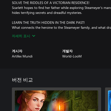
SOLVE THE RIDDLES OF A VICTORIAN RESIDENCE!
Scarlett hopes to find her father while exploring Steameyer's ma
hides terrifying secrets and dreadful mysteries.
LEARN THE TRUTH HIDDEN IN THE DARK PAST!
What connects the heroine to the Steameyer family, and what dram
heiress to their fortune? Help Scarlett learn the truth!
자세히 표시
게시자
개발자
Artifex Mundi
World-LooM
버전 비교