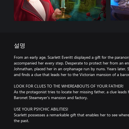
설명
From an early age, Scarlett Everitt displayed a gift for the paranor
accompanied her every step. Desperate to protect her from an enc
Johnathan, placed her in an orphanage run by nuns. Years later, Sc
and finds a clue that leads her to the Victorian mansion of a ba
LOOK FOR CLUES TO THE WHEREABOUTS OF YOUR FATHER!
As the protagonist tries to locate her missing father, a clue leads 
Baronet Steameyer's mansion and factory.
USE YOUR PSYCHIC ABILITIES!
Scarlett possesses a remarkable gift that enables her to see where
the past.