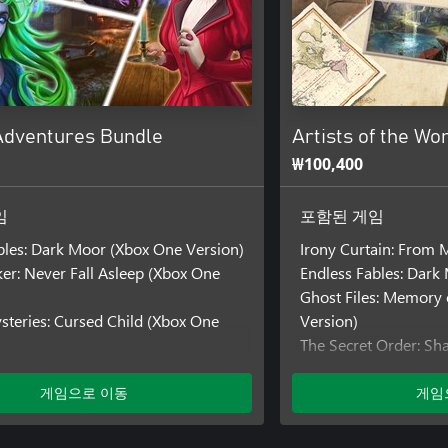
 Adventures Bundle
Artists of the Wo
₩100,400
임
포함된 게임
bles: Dark Moor (Xbox One Version)
Irony Curtain: From 
r: Never Fall Asleep (Xbox One
Endless Fables: Dark
Ghost Files: Memory 
ysteries: Cursed Child (Xbox One
Version)
The Secret Order: S
Version)
Scarlett Mysteries: C
게임으로 이동
게임
Version)
Queen's Quest 4: Sac