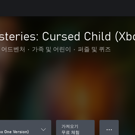
steries: Cursed Child (Xb
및 어드벤처
•
가족 및 어린이
•
퍼즐 및 퀴즈
가져오기
● ● ●
ox One Version)
무료 체험