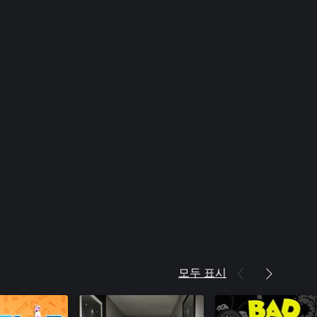
Version)
Queen's Quest 3: Th
Version)
Noir Chronicles: City
모두 표시