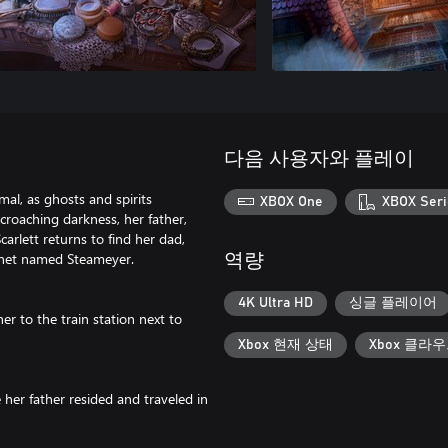
다음 사용자와 플레이
mal, as ghosts and spirits
XBOX One
XBOX Seri
roaching darkness, her father,
arlett returns to find her dad,
ronet named Steameyer.
역량
4K Ultra HD
싱글 플레이어
her to the train station next to
Xbox 현재 상태
Xbox 클라
 her father resided and traveled in