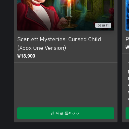
이 버전
Scarlett Mysteries: Cursed Child
P
₩
(Xbox One Version)
₩18,900
맨 위로 돌아가기