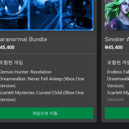
aranormal Bundle
Sinister
45,400
₩45,400
포함된 게임
포함된 게
Demon Hunter: Revelation
Endless Fa
Dreamwalker: Never Fall Asleep (Xbox One
Dreamwalke
Version)
Version)
Scarlett Mysteries: Cursed Child (Xbox One
Scarlett M
Version)
Version)
게임으로 이동