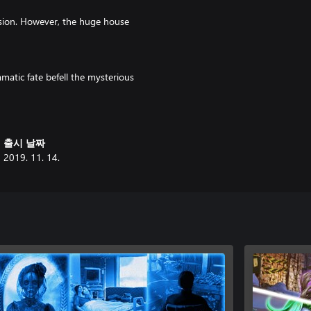
nsion. However, the huge house
atic fate befell the mysterious
출시 날짜
2019. 11. 14.