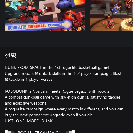
설명
DUNK FROM SPACE in the 1st roguelite basketball game!
Upgrade robots & unlock skills in the 1-2 player campaign. Blast
& tackle in 4 player versus!
ROBODUNK is Nba Jam meets Rogue Legacy, with robots.
A combat dunkball game with sky-high dunks, satisfying tackles
and explosive weapons.
A roguelite campaign where every match is different, and you can
buy the next permanent upgrade even if you die.
JUST...ONE...MORE...DUNK!
█▓▒░ ROGUELITE CAMPAIGN ░▒▓█