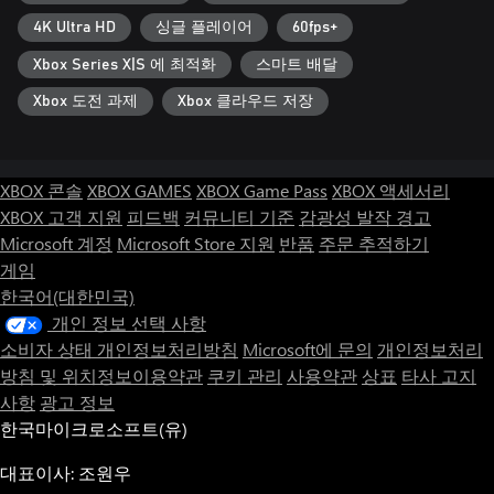
rollers, tornados, jump pads and meteors.
4K Ultra HD
싱글 플레이어
60fps+
● LOCAL MULTIPLAYER for 1-4 people.
Xbox Series X|S 에 최적화
스마트 배달
Xbox 도전 과제
Xbox 클라우드 저장
XBOX 콘솔
XBOX GAMES
XBOX Game Pass
XBOX 액세서리
XBOX 고객 지원
피드백
커뮤니티 기준
감광성 발작 경고
Microsoft 계정
Microsoft Store 지원
반품
주문 추적하기
게임
한국어(대한민국)
개인 정보 선택 사항
소비자 상태 개인정보처리방침
Microsoft에 문의
개인정보처리
방침 및 위치정보이용약관
쿠키 관리
사용약관
상표
타사 고지
사항
광고 정보
한국마이크로소프트(유)
대표이사: 조원우