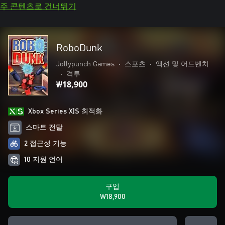
주 콘텐츠로 건너뛰기
RoboDunk
Jollypunch Games
•
스포츠
•
액션 및 어드벤처
•
격투
₩18,900
Xbox Series X|S 최적화
스마트 전달
2 접근성 기능
10 지원 언어
구입
₩18,900