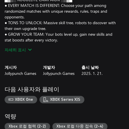
● EVERY MATCH IS DIFFERENT: Choose your path among
randomized matches with unique rewards, rules, traps and
opponents.
● TONS TO UNLOCK: Massive skill tree, robots to discover with
their own upgrade tree.
● GROW YOUR TEAM: Your bots level up, gain new skills and
stat boosts after every victory.
● COLLECT THE LORE: Piece together info on the Gods and why
자세히 표시
DUNK is the meaning of life.
● SINGLE PLAYER AND FULL COOP: A friend can drop in/out
whenever you want.
게시자
개발자
출시 날짜
Jollypunch Games
Jollypunch Games
2025. 1. 21.
█▓▒░ SATISFYING ROBOSPORT ░▒▓█
● MASSIVE DUNKS: Charge a max power jump, leap from mid-
field and press just at the right time to explode the hoop.
다음 사용자와 플레이
● POWERFUL WEAPONS: Ram the enemy or shoot them with
unique weapons, from classic lasers to falling pans and shock
XBOX One
XBOX Series X|S
rings.
● NEW MODS EACH ROUND: Choose temporary skills and
upgrades that change the game at every round: double jumps,
역량
shocking passes, ammo multipliers and more.
● STAGE HAZARDS: Avoid or exploit stage dangers like spiky
Xbox 로컬 협력 (2-2)
Xbox 로컬 다중 접속 (2-4)