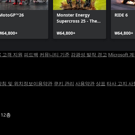
MotoGP™26
Monster Energy
RIDE 6
Supercross 25 - The
Official Video Game
₩64,800+
₩64,800+
₩64,800+
X 고객 지원
피드백
커뮤니티 기준
감광성 발작 경고
Microsoft 
침 및 위치정보이용약관
쿠키 관리
사용약관
상표
타사 고지 사
 12층