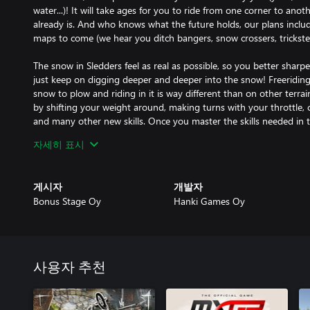
water...)! It will take ages for you to ride from one corner to ano
already is. And who knows what the future holds, our plans inclu
maps to come (we hear you ditch bangers, snow crossers, tricksters, 
The snow in Sledders feel as real as possible, so you better sharpe
just keep on digging deeper and deeper into the snow! Freeriding
snow to plow and riding in it is way different than on other terra
by shifting your weight around, making turns with your throttle, c
and many other new skills. Once you master the skills needed in 
unstoppable and no pow will make you stuck.
자세히 표시
- Freeride snowmobile simulator with real-world physics in deep
- Ride with and against your friends in epic freeriding experience
게시자
개발자
- Online, crossplatform multiplayer takes you ride around the w
Bonus Stage Oy
Hanki Games Oy
of sledheads
사용자 추천