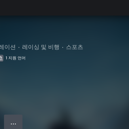
레이션
•
레이싱 및 비행
•
스포츠
1 지원 언어
● ● ●