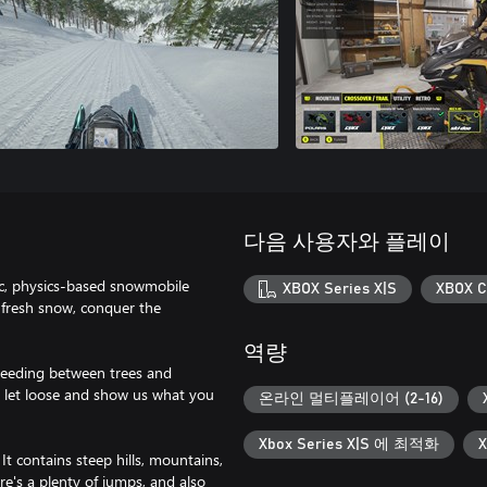
다음 사용자와 플레이
tic, physics-based snowmobile
XBOX Series X|S
XBOX C
 fresh snow, conquer the
역량
speeding between trees and
so let loose and show us what you
온라인 멀티플레이어 (2-16)
Xbox Series X|S 에 최적화
t contains steep hills, mountains,
re's a plenty of jumps, and also