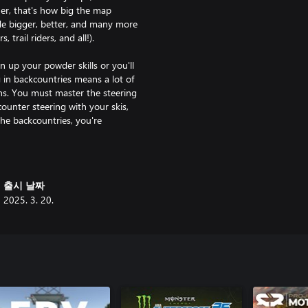
ther, that's how big the map
de bigger, better, and many more
trail riders, and all!).
n up your powder skills or you'll
 in backcountries means a lot of
ins. You must master the steering
ounter steering with your skis,
the backcountries, you're
-snow backcountry
출시 날짜
orld with a likeminded community
2025. 3. 20.