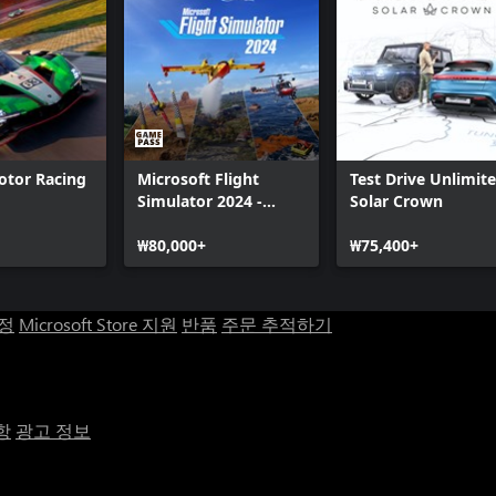
otor Racing
Microsoft Flight
Test Drive Unlimit
Simulator 2024 -
Solar Crown
Standard Edition
₩80,000+
₩75,400+
계정
Microsoft Store 지원
반품
주문 추적하기
항
광고 정보