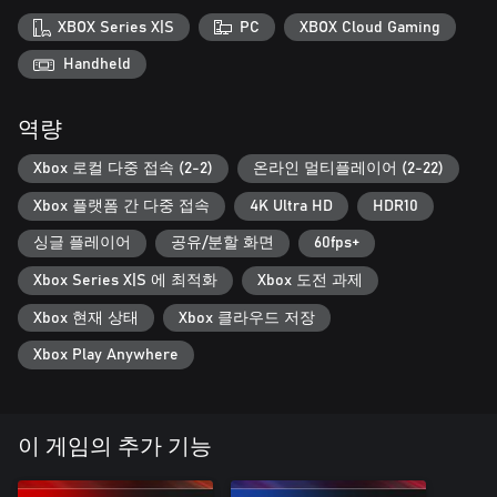
다.
XBOX Series X|S
PC
XBOX Cloud Gaming
함께 즐기는 레이스
Handheld
완전한 크로스플레이* 지원으로 온라인에서 경쟁하고, 새로운 온
라인 로비에서 최대 22명의 라이더와 함께 풀 그리드 레이스를
역량
펼치세요. 고급 그래픽 에디터로 개성 넘치는 스타일을 만들고 창
작물을 공유해 보세요!
Xbox 로컬 다중 접속 (2-2)
온라인 멀티플레이어 (2-22)
*Nintendo 플랫폼 제외
Xbox 플랫폼 간 다중 접속
4K Ultra HD
HDR10
싱글 플레이어
공유/분할 화면
60fps+
Xbox Series X|S 에 최적화
Xbox 도전 과제
Xbox 현재 상태
Xbox 클라우드 저장
Xbox Play Anywhere
이 게임의 추가 기능