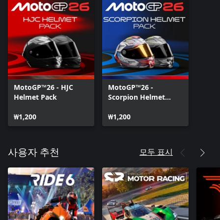
MotoGP™26 - HJC
MotoGP™26 -
Helmet Pack
Scorpion Helmet
Pack
₩1,200
₩1,200
모두 표시
사용자 추천