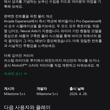
에서 성과를 기념하는 눈부신 수집용 카드로 여러분의 여정을 기
록해 보세요.
완벽한 컨트롤을 위한 물리 개선
Arcade Experience에서 즉시 액션에 뛰어들거나 Pro Experience에
서 순수 시뮬레이션을 즐겨보세요. 두 모드 모두 튜토리얼, 적응
형 난이도, Neural Aids가 지원됩니다. 라이더 기반 핸들링 모델을
중심으로 새롭게 구축된 물리 시스템을 통해 바이크 위에서의 몸
의 움직임이 그 어느 때보다 중요해졌습니다. 더욱 정밀한 컨트롤
과 사실적인 주행감을 느껴보세요.
더욱 깊어진 커리어
커스텀 라이더로 루키에서 레전드까지 자신만의 역사를 쓰거나,
공식 MotoGP™ 스타의 커리어를 직접 재현하고 바꿔보세요. 계
약 협상, 라이더 시장의 흐름, 미래를 좌우하는 기자 회견을 통해
자세히 표시
여러분의 여정은 시즌마다 진화합니다. 미디어와의 인터뷰는 향
후 도전 과제에 영향을 미치며, 팀과의 협력은 바이크 개발을 주
도합니다. 모든 선택은 곧 여러분의 이야기가 됩니다.
게시자
개발자
출시 날짜
Milestone S.r.l.
Milestone S.r.l.
2026. 4. 28.
훈련과 실험
패독을 벗어나 새로운 주행 방식을 탐험해 보세요. Motard, Flat
Track, Minibike 종목으로 훈련하거나, 전용 물리가 적용된 브랜드
다음 사용자와 플레이
별 단일 이벤트 모델인 양산형 바이크로 서킷을 누빌 수 있습니