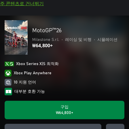
주 콘텐츠로 건너뛰기
MotoGP™26
Milestone S.r.l.
•
레이싱 및 비행
•
시뮬레이션
₩64,800+
Xbox Series X|S 최적화
Xbox Play Anywhere
10 지원 언어
대부분 호환 가능
구입
₩64,800+