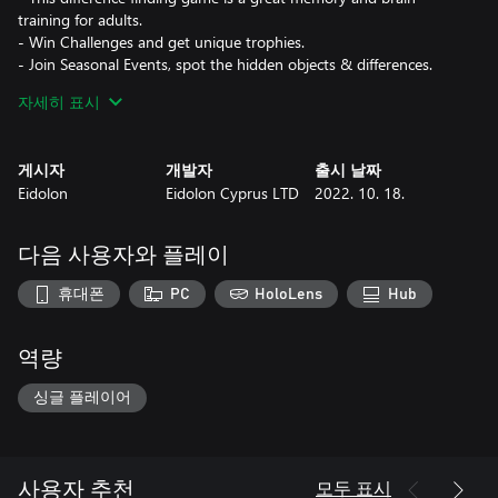
training for adults.
- Win Challenges and get unique trophies.
- Join Seasonal Events, spot the hidden objects & differences.
- Use hints when you get stuck and need help in searching for
자세히 표시
differences.
게시자
개발자
출시 날짜
Eidolon
Eidolon Cyprus LTD
2022. 10. 18.
다음 사용자와 플레이
휴대폰
PC
HoloLens
Hub
역량
싱글 플레이어
모두 표시
사용자 추천