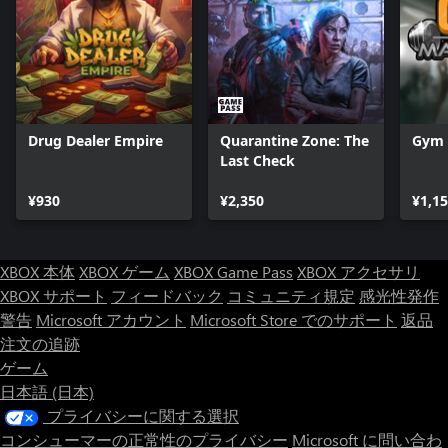
Drug Dealer Empire
Quarantine Zone: The
Gym 
Last Check
¥930
¥2,350
¥1,1
XBOX 本体
XBOX ゲーム
XBOX Game Pass
XBOX アクセサリ
XBOX サポート
フィードバック
コミュニティ規定
感光性発作
警告
Microsoft アカウント
Microsoft Store でのサポート
返品
注文の追跡
ゲーム
日本語 (日本)
プライバシーに関する選択
コンシューマーの正常性のプライバシー
Microsoft に問い合わ