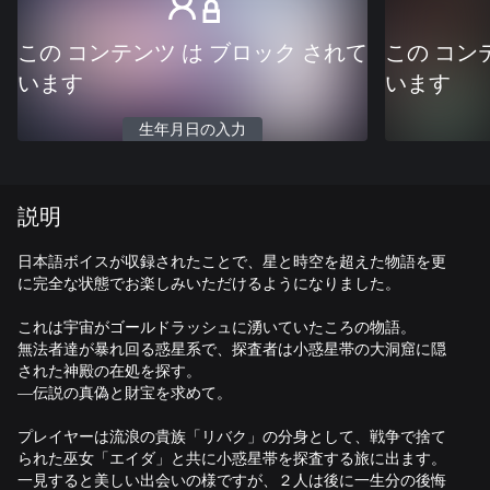
この コンテンツ は ブロック されて
この コン
います
います
生年月日の入力
説明
日本語ボイスが収録されたことで、星と時空を超えた物語を更
に完全な状態でお楽しみいただけるようになりました。
これは宇宙がゴールドラッシュに湧いていたころの物語。
無法者達が暴れ回る惑星系で、探査者は小惑星帯の大洞窟に隠
された神殿の在処を探す。
―伝説の真偽と財宝を求めて。
プレイヤーは流浪の貴族「リバク」の分身として、戦争で捨て
られた巫女「エイダ」と共に小惑星帯を探査する旅に出ます。
一見すると美しい出会いの様ですが、２人は後に一生分の後悔