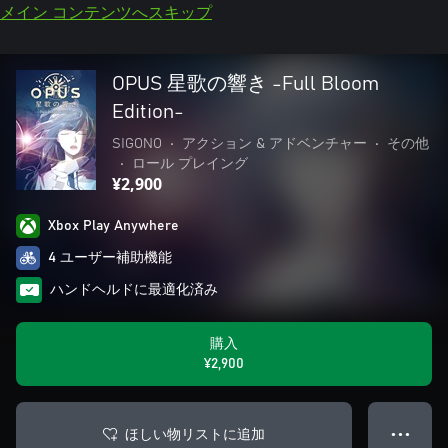
メイン コンテンツへスキップ
OPUS 星歌の響き -Full Bloom
Edition-
SIGONO
•
アクション & アドベンチャー
•
その他
•
ロール プレイング
¥2,900
Xbox Play Anywhere
4 ユーザー補助機能
ハンドヘルドに最適化済み
購入
¥2,900
ほしい物リストに追加
● ● ●