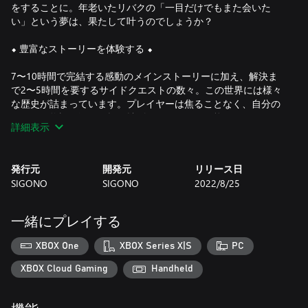
をすることに。年老いたリバクの「一目だけでもまた会いた
い」という夢は、果たして叶うのでしょうか？
⬥ 豊富なストーリーを体験する ⬥
7〜10時間で完結する感動のメインストーリーに加え、解決ま
で2〜5時間を要するサイドクエストの数々。この世界には様々
な歴史が詰まっています。プレイヤーは焦ることなく、自分の
ペースで物語の深さや幅を拡げていくことが可能です。
詳細表示
⬥ 個性豊かなキャラクター達 ⬥
発行元
開発元
リリース日
親友との冒険、愛と喪失の体験、危機に共に立ち向かう…旅に
SIGONO
SIGONO
2022/8/25
出る理由は人それぞれです。 冒険を共にして彼らの過去を明ら
かにするだけでなく、彼らがどのように今の自分を作り上げた
のかを知ることになるでしょう。
一緒にプレイする
⬥ 自分の運命は自分で決める ⬥
XBOX One
XBOX Series X|S
PC
次々に起こるアクシデントに、リスクを天秤にかけて決断しま
XBOX Cloud Gaming
Handheld
しょう。 指名手配される危険を冒してまで、旅の資金を得るた
めだけに依頼を引き受けるべきか？ 騙される危険を冒してま