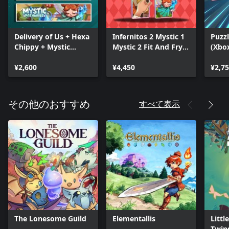
Delivery of Us + Hexa
Infernitos 2 Mystic 1
Puzz
Chippy + Mystic
Mystic 2 Fit And Fry 1
(Xbo
Pathways (Bundle)
Fit and Fry 2 (Bundle)
¥2,600
¥4,450
¥2,7
すべて表示
その他のおすすめ
The Lonesome Guild
Elementallis
Littl
Twin