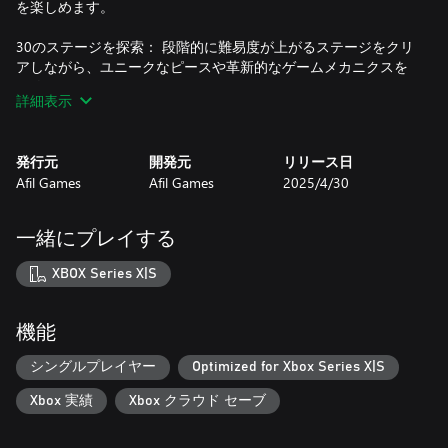
を楽しめます。
30のステージを探索： 段階的に難易度が上がるステージをクリ
アしながら、ユニークなピースや革新的なゲームメカニクスを
解放しましょう。
詳細表示
パズル好きのあなたも、魔法の世界を楽しみたいカジュアルプ
レイヤーも、Mystic Pathwaysはあなたの心と魂を魅了すること
発行元
開発元
リリース日
でしょう。
Afil Games
Afil Games
2025/4/30
さあ、魔法の世界で自分だけの道を切り開きましょう！
一緒にプレイする
XBOX Series X|S
機能
シングルプレイヤー
Optimized for Xbox Series X|S
Xbox 実績
Xbox クラウド セーブ