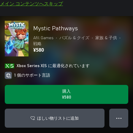
メイン コンテンツへスキップ
Mystic Pathways
Afil Games
•
パズル & クイズ
•
家族 & 子供
•
戦略
¥580
Xbox Series X|S に最適化されています
1 個のサポート言語
購入
¥580
ほしい物リストに追加
● ● ●