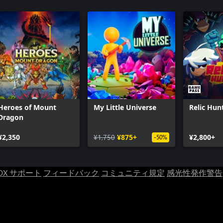
Heroes of Mount
My Little Universe
Relic Hun
Dragon
¥2,350
¥1,750
¥875+
¥2,800+
-50%
OX サポート
フィードバック
コミュニティ規定
感光性発作警告