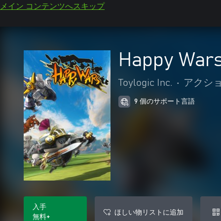
メイン コンテンツへスキップ
Happy War
Toylogic Inc.
•
アクショ
9 個のサポート言語
入手
ほしい物リストに追加
無料+