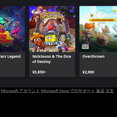
ters Legend
Nicktoons & The Dice
Overthrown
of Destiny
¥5,850+
¥2,900
Microsoft アカウント
Microsoft Store でのサポート
返品
注文