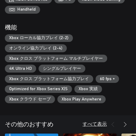
して、次の挑戦で新たなお気に入りを見つけるのだ。
Handheld
属性をマスターせよ
機能
炎、水、地、雷、風、カオスの属性を自由に操ろう。アルカナ
をアップグレードし、運命を変えるレリックを装備すること
Xbox ローカル協力プレイ (2-2)
で、新たな可能性が加わる。炎の強烈なダメージや地の頑丈さ
に集中するのだ。高速で移動し、アルカナを連続使用するか。
オンライン協力プレイ (2-4)
それとも、あらゆる試練に対応できるようにバランスを重視す
るか、選択は自由。
Xbox クロス プラットフォーム マルチプレイヤー
4K Ultra HD
シングルプレイヤー
耐え抜き、勝利せよ
Xbox クロス プラットフォーム協力プレイ
60 fps +
どの試練も危険で毎回変化し、こちらに不利なものばかりだ。
不変のローグライク進行システムで、先人たちの失敗から学ぼ
Optimized for Xbox Series X|S
Xbox 実績
う。挑戦するたびに新たな魔法オプションが与えられる。試練
Xbox クラウド セーブ
Xbox Play Anywhere
ひとつひとつが、君を伝説の魔術師へと一歩ずつ近づけてくれ
る！
すべて表示
その他のおすすめ