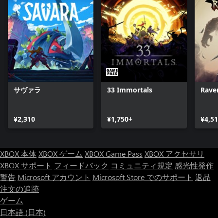
サヴァラ
33 Immortals
Rave
¥2,310
¥1,750+
¥4,5
XBOX 本体
XBOX ゲーム
XBOX Game Pass
XBOX アクセサリ
XBOX サポート
フィードバック
コミュニティ規定
感光性発作
警告
Microsoft アカウント
Microsoft Store でのサポート
返品
注文の追跡
ゲーム
日本語 (日本)