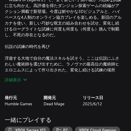
に立ち向かえ。高評価を得たダンジョン探索ゲームの続編がア
クション満載で新登場。今度は鮮やかな3Dビジュアルと、ハイ
ペースな4人制のオンライン協力プレイを楽しめる。新旧のアル
カナを使い、新しい巧妙な呪文の組み合わせを試せ。変化し続
けるローグライトな試練に何度も何度も（何度も）挑んで制覇
し、不死の存在となるのだ。
伝説の試練の時代を再び
浮遊する大地で自分の魔法スキルを試そう。ここは伝説にふさ
わしい魔術師を選び出すために、ラノヴァの最高位の魔術師ヒ
エロニムスによって作り出された、変化し続ける試練の場所
だ。魔法評議会の一癖ある強力なメンバーたちが、プレイヤー
詳細表示
を監督し、導き、または予測不能な試練を与えていく。
アルカナを解き放て
発行元
開発元
リリース日
Humble Games
Dead Mage
2025/6/12
新旧のアルカナの力を操れ。大地の混沌とした魔力を制御し、
火の玉、魔法打撃、激しい旋風などに変化させて攻撃すること
ができる。試練の過程で、自分のアルカナ（とプレイスタイ
一緒にプレイする
ル）を予想もつかない形で変化させる力を発見せよ。試行錯誤
を繰り返して、お気に入りの組み合わせをマスターしよう… そ
XBOX Series X|S
PC
XBOX Cloud Gaming