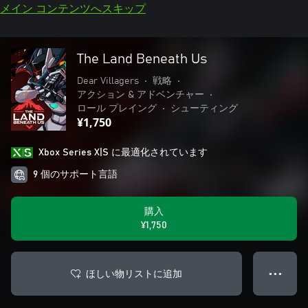
メイン コンテンツへスキップ
The Land Beneath Us
Dear Villagers
•
戦略
•
アクション & アドベンチャー
•
ロール プレイング
•
シューティング
¥1,750
Xbox Series X|S に最適化されています
9 個のサポート言語
購入
¥1,750
ほしい物リストに追加
● ● ●