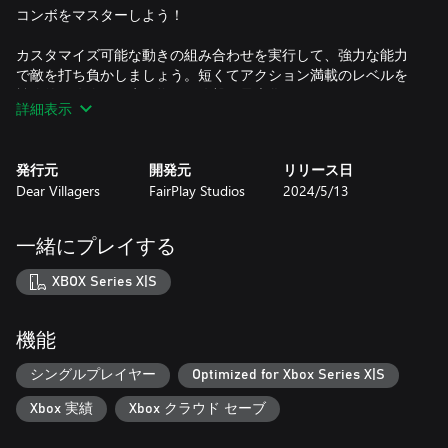
コンボをマスターしよう！
カスタマイズ可能な動きの組み合わせを実行して、強力な能力
で敵を打ち負かしましょう。短くてアクション満載のレベルを
戦略的に攻略し、生き物への攻撃を最大化しましょう！
詳細表示
様々な武器
発行元
開発元
リリース日
ブラッドアックス、ロンギヌスの槍、レーザーピストルなど、
Dear Villagers
FairPlay Studios
2024/5/13
さまざまな武器を戦略を立てて使いこなしましょう。それぞれ
のスロットに異なる武器を装備して、ダイナミックなハックア
ンドスラッシュでアンダーワールドを駆け抜けましょう。
一緒にプレイする
リプレイ要素あり
XBOX Series X|S
それぞれの世界を探索しながら、倒した敵からソウルを集めて
ステータスと能力を強化しましょう。直接戦うのがお好きな
機能
ら、武器のスキルツリーを強化しましょう。戦略的にアプロー
チするほうがお好きなら、強力なコンボ能力をアンロックし
シングルプレイヤー
Optimized for Xbox Series X|S
て、敵を遠距離から攻撃しましょう。
Xbox 実績
Xbox クラウド セーブ