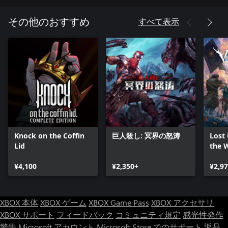
すべて表示
その他のおすすめ
Knock on the Coffin
巨人殺し: 冥界の怒涛
Lost 
Lid
the 
¥4,100
¥2,350+
¥2,9
XBOX 本体
XBOX ゲーム
XBOX Game Pass
XBOX アクセサリ
XBOX サポート
フィードバック
コミュニティ規定
感光性発作
警告
Microsoft アカウント
Microsoft Store でのサポート
返品