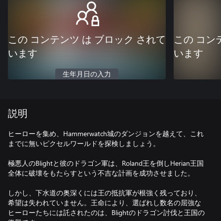
この コンテンツ は ブロック されて
この コン
います
います
生年月日の入力
説明
ヒーローを集め、Hammerwatch城のダンジョンを越えて、これ
までに無いピクセルワールドを探検しましょう。
極悪人のBlightと彼のドラゴン軍は、Roland王を倒しHerian王国
全体に破壊をもたらすという不吉な計画を成功させました。
しかし、下水道の奥深くには王の抵抗軍が根強く残っており、
希望は失われていません。王命により、選ばれし数名の屈強な
ヒーローたちには託されたのは、Blightのドラゴン討伐と王国の