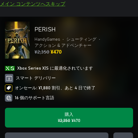
メイン コンテンツへスキップ
PERISH
HandyGames
•
シューティング
•
アクション & アドベンチャー
¥2,350
¥470
Xbox Series X|S に最適化されています
スマート デリバリー
オンセール: ¥1,880 割引、あと 4 日で終了
16 個のサポート言語
購入
¥2,350
¥470