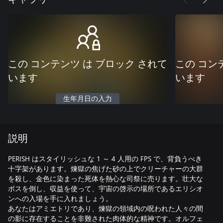
この コンテンツ は ブロック されて
この コン
います
います
生年月日の入力
説明
PERISH はスタイリッシュな 1 ～ 4 人用の FPS で、背負うべき
十字架があります。煉獄の焦げた砂の上でクリーチャーの大群
を殺し、金色に染まった死体を熱心な司祭に売ります。壮大な
ボスを倒し、収益を使って、宇宙の啓示の場所であるエリシオ
ンへの入場を手に入れましょう。
あなたはアミエトリであり、煉獄の領域内の呪われた人々の間
の影に存在することを非難された肉体的な精神です。オルフェ