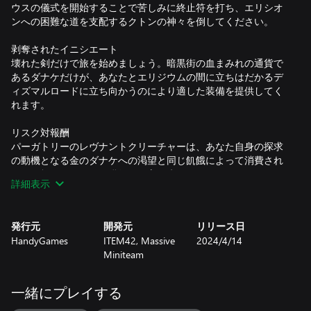
ウスの儀式を開始することで苦しみに終止符を打ち、エリシオ
ンへの困難な道を支配するクトンの神々を倒してください。
剥奪されたイニシエート
壊れた剣だけで旅を始めましょう。暗黒街の血まみれの通貨で
あるダナケだけが、あなたとエリジウムの間に立ちはだかるデ
ィズマルロードに立ち向かうのにより適した装備を提供してく
れます。
リスク対報酬
パーガトリーのレヴナントクリーチャーは、あなた自身の探求
の動機となる金のダナケへの渇望と同じ飢餓によって消費され
ます。敵に倒れると、獲得した富を失うことになります。死ぬ
詳細表示
前にダナケをパンテオンに預けるか、エリュシオンまで走り続
けてすべてを失う危険を冒してください。
発行元
開発元
リリース日
組み立ての強さ
HandyGames
ITEM42, Massive
2024/4/14
冥界は孤独な場所です。最大 3 人の友だちを集めて、一緒にエ
Miniteam
リシオンへの道を切り開いてください。協同組合固有のギアと
ガジェットを展開して、永遠の忘却への危険な道でお互いをサ
ポート、防御、復活させます。
一緒にプレイする