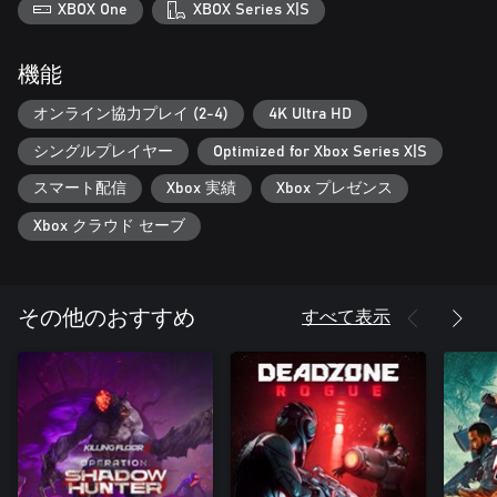
過酷な旅
XBOX One
XBOX Series X|S
テセウスの焼け焦げた崖、オルフェウスの荒れ果てた寺院、ヘ
パイストスの火山の鋳造所などの過酷な環境を生き延びましょ
う。崩壊しつつある迷宮、溶けた純金の湖、カリブディアの渦
機能
に飲み込まれた砕けた山々をナビゲートします。
オンライン協力プレイ (2-4)
4K Ultra HD
アレスの武器庫
シングルプレイヤー
Optimized for Xbox Series X|S
巫女たちは恐るべき武器の備蓄を保持しています。ダナケを使
用して、戦場で着用者に大きなアドバンテージを与える強力な
スマート配信
Xbox 実績
Xbox プレゼンス
クラウンとリングを装備してください。多数の遠距離武器と近
接武器から選択し、選択した武器に多数のエキサイティングな
Xbox クラウド セーブ
拡張機能を吹き込みます。
すべて表示
その他のおすすめ