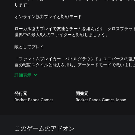
します。
オンライン協力プレイと対戦モード
ローカル協力プレイで友達とチームを組んだり、クロスプラッ
世界中の最大8人のファイターと対戦しましょう。
敵としてプレイ
「ファントムブレイカー：バトルグラウンド」ユニバースの強
自の戦闘スタイルと能力を持ち、アーケードモードで戦いまし
詳細表示
リマスターサウンドトラック
プレイヤーは、女性ロックバンドThe Phantom Breakers
発行元
開発元
ック、またはPB:BGやPB:BG Overdriveのクラシックバージ
Rocket Panda Games
Rocket Panda Games Japan
このゲームのアドオン