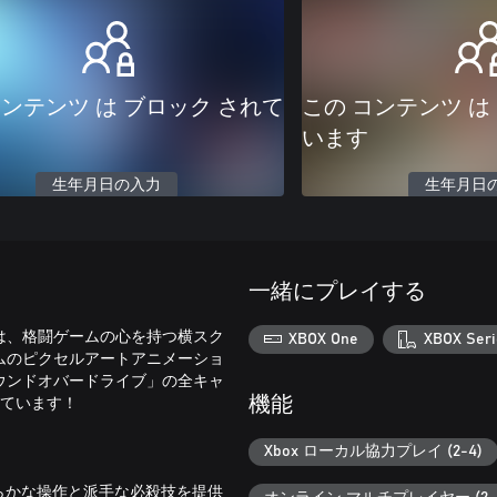
コンテンツ は ブロック されて
この コンテンツ は
います
生年月日の入力
生年月日
一緒にプレイする
は、格闘ゲームの心を持つ横スク
XBOX One
XBOX Seri
ムのピクセルアートアニメーショ
ウンドオバードライブ」の全キャ
しています！
機能
Xbox ローカル協力プレイ (2-4)
より滑らかな操作と派手な必殺技を提供