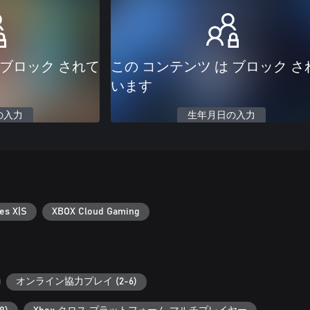
 ブロック されて
この コンテンツ は ブロック さ
います
の入力
生年月日の入力
es X|S
XBOX Cloud Gaming
オンライン協力プレイ (2-6)