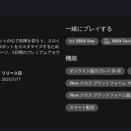
一緒にプレイする
のパイロットの心で先陣を切ろう。エロイ
XBOX One
XBOX Seri
ロボットをカスタマイズするため
ルベージ、5日間のプレミアムアカウ
機能
オンライン協力プレイ (2-3)
リリース日
2025/7/17
Xbox クロス プラットフォーム
Xbox クロス プラットフォーム
スマート配信