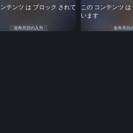
コンテンツ は ブロック されて
この コンテンツ は
います
生年月日の入力
生年月日