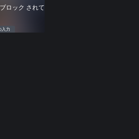
 ブロック されて
の入力