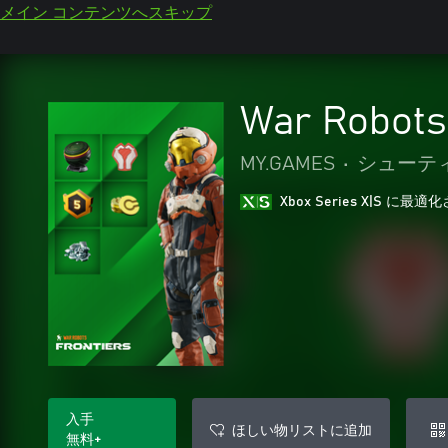
メイン コンテンツへスキップ
War Robo
MY.GAMES
•
シューテ
Xbox Series X|S に
入手
ほしい物リストに追加
無料+