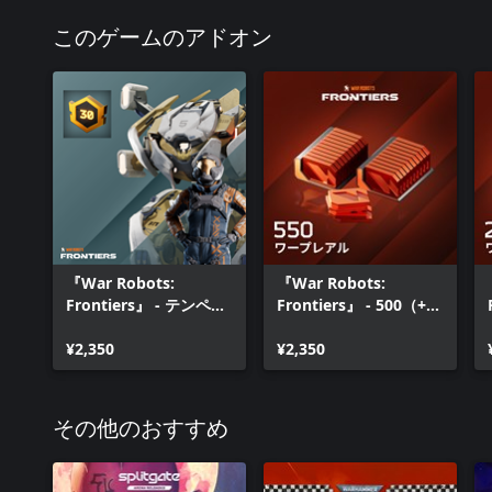
このゲームのアドオン
『War Robots:
『War Robots:
Frontiers』 - テンペス
Frontiers』 - 500（+50
トバンドル
のボーナス）ワープレ
¥2,350
アル
¥2,350
その他のおすすめ