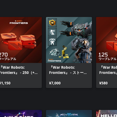
『War Robots:
『War Robots:
『War Ro
Frontiers』 - 250（+20
Frontiers』 - ストーム
Frontier
のボーナス）ワープレ
リヴァイアサンバンド
プレアル
アル
¥1,150
ル
¥7,000
¥580