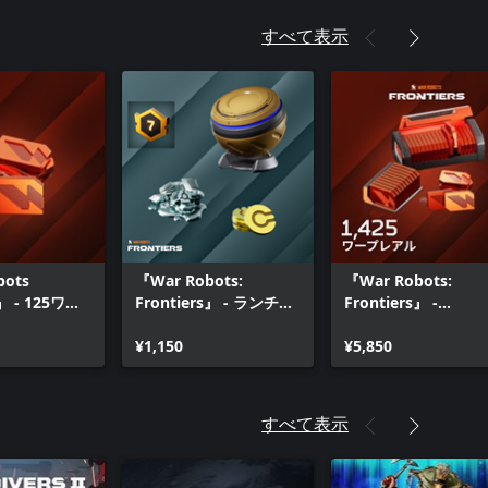
すべて表示
bots
『War Robots:
『War Robots:
s』 - 125ワー
Frontiers』 - ランチュ
Frontiers』 -
ウバンドル
1,250（+175のボー
¥1,150
ス）ワープレアル
¥5,850
すべて表示