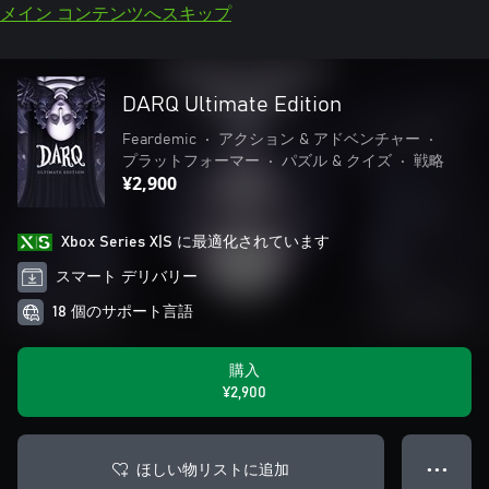
メイン コンテンツへスキップ
DARQ Ultimate Edition
Feardemic
•
アクション & アドベンチャー
•
プラットフォーマー
•
パズル & クイズ
•
戦略
¥2,900
Xbox Series X|S に最適化されています
スマート デリバリー
18 個のサポート言語
購入
¥2,900
ほしい物リストに追加
● ● ●