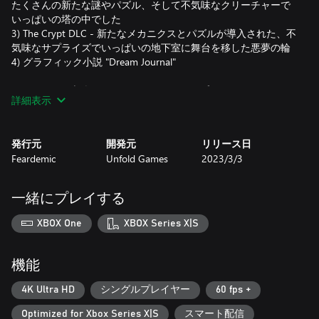
たくさんの新たな謎やパズル、そして不気味なクリーチャーで
いっぱいの塔の中でした
3) The Crypt DLC - 新たなメカニクスとパズルが導入された、不
気味なサプライズでいっぱいの地下室に舞台を移した悪夢の輪
4) グラフィック小説 "Dream Journal"
DLCはゲーム本編をクリアしていなくてもプレイできます。
詳細表示
発行元
開発元
リリース日
Feardemic
Unfold Games
2023/3/3
一緒にプレイする
XBOX One
XBOX Series X|S
機能
4K Ultra HD
シングルプレイヤー
60 fps +
Optimized for Xbox Series X|S
スマート配信