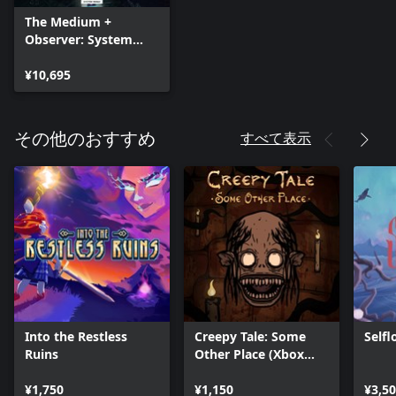
The Medium +
Observer: System
Redux + DARQ:
Complete Edition —
¥10,695
Bundle
すべて表示
その他のおすすめ
Into the Restless
Creepy Tale: Some
Selfl
Ruins
Other Place (Xbox
Series X|S)
¥1,750
¥1,150
¥3,5