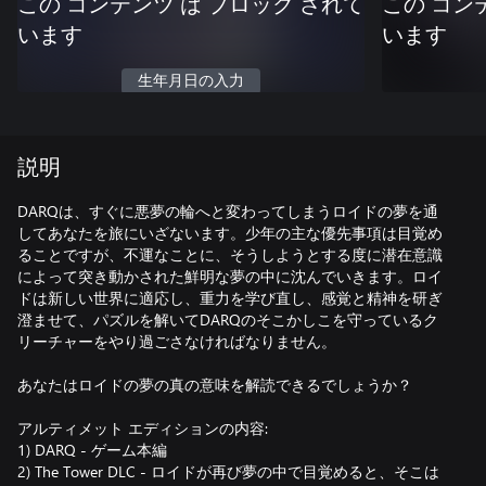
この コンテンツ は ブロック されて
この コン
います
います
生年月日の入力
説明
DARQは、すぐに悪夢の輪へと変わってしまうロイドの夢を通
してあなたを旅にいざないます。少年の主な優先事項は目覚め
ることですが、不運なことに、そうしようとする度に潜在意識
によって突き動かされた鮮明な夢の中に沈んでいきます。ロイ
ドは新しい世界に適応し、重力を学び直し、感覚と精神を研ぎ
澄ませて、パズルを解いてDARQのそこかしこを守っているク
リーチャーをやり過ごさなければなりません。
あなたはロイドの夢の真の意味を解読できるでしょうか？
アルティメット エディションの内容:
1) DARQ - ゲーム本編
2) The Tower DLC - ロイドが再び夢の中で目覚めると、そこは