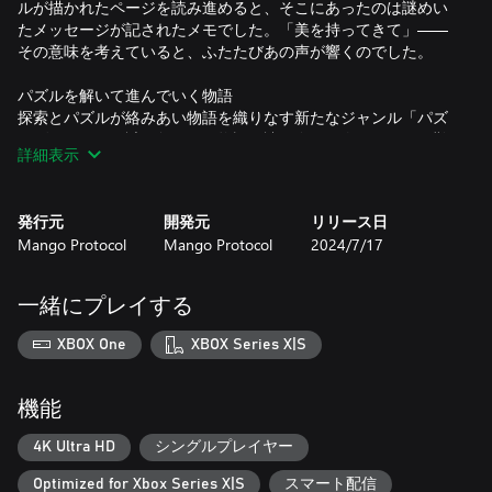
ルが描かれたページを読み進めると、そこにあったのは謎めい
たメッセージが記されたメモでした。「美を持ってきて」——
その意味を考えていると、ふたたびあの声が響くのでした。
パズルを解いて進んでいく物語
探索とパズルが絡みあい物語を織りなす新たなジャンル「パズ
ルヴァニア」。謎に包まれた物語を読み進め、次々と現れる難
詳細表示
題を解き明かしましょう。
手作りの魔法のおもちゃが解き明かす秘密
発行元
開発元
リリース日
魔法のおもちゃを作れば、隠された秘密を解き明かしたり、行
Mango Protocol
Mango Protocol
2024/7/17
けなかった場所に入ったり、過去の記憶からアイテムを実体化
させたりすることができます。見慣れた場所でも新しい発見が
ないか、よく探してみましょう。
一緒にプレイする
キュートでダークな世界を探索
XBOX One
XBOX Series X|S
錬金術や不気味な虫についての注釈と絵が書き込まれたノー
ト、そして謎の声を頼りに、人影のない屋敷を調査しましょ
う。
機能
運命を受け入れるということ
4K Ultra HD
シングルプレイヤー
操り、誇り、許し、贖いが混ざりあったダークなストーリー。
Optimized for Xbox Series X|S
スマート配信
あなた自身の運命を選び取りましょう。