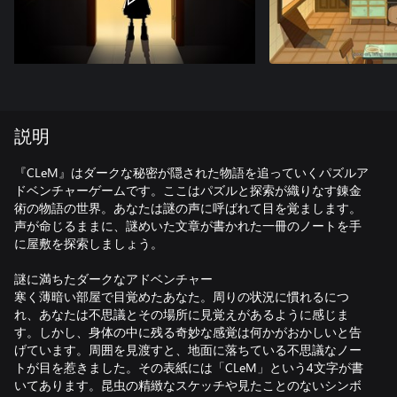
説明
『CLeM』はダークな秘密が隠された物語を追っていくパズルア
ドベンチャーゲームです。ここはパズルと探索が織りなす錬金
術の物語の世界。あなたは謎の声に呼ばれて目を覚まします。
声が命じるままに、謎めいた文章が書かれた一冊のノートを手
に屋敷を探索しましょう。
謎に満ちたダークなアドベンチャー
寒く薄暗い部屋で目覚めたあなた。周りの状況に慣れるにつ
れ、あなたは不思議とその場所に見覚えがあるように感じま
す。しかし、身体の中に残る奇妙な感覚は何かがおかしいと告
げています。周囲を見渡すと、地面に落ちている不思議なノー
トが目を惹きました。その表紙には「CLeM」という4文字が書
いてあります。昆虫の精緻なスケッチや見たことのないシンボ