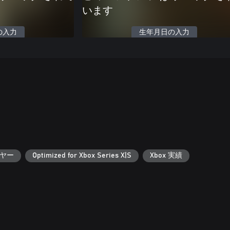
います
の入力
生年月日の入力
ヤー
Optimized for Xbox Series X|S
Xbox 実績