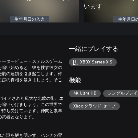
います
生年月日の入力
生年月日
一緒にプレイする
ォータービュー・ステルスゲーム
XBOX Series X|S
を追い始めると、彼を捜す彼女の
悲劇の連鎖を引き起こします。仲
失踪の真相を暴きましょう。そこ
機能
4K Ultra HD
シングルプレイ
スパイアされた広大な北欧の街、エ
を追いかけましょう。この世界で
Xbox クラウド セーブ
が待ち受けています。仲間と素早
の武器となります。
れた謎を解き明かす、ハンナの冒