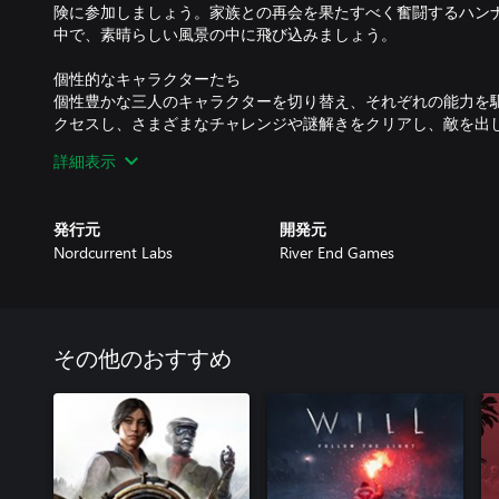
険に参加しましょう。家族との再会を果たすべく奮闘するハン
中で、素晴らしい風景の中に飛び込みましょう。
個性的なキャラクターたち
個性豊かな三人のキャラクターを切り替え、それぞれの能力を
クセスし、さまざまなチャレンジや謎解きをクリアし、敵を出
詳細表示
戦略的なゲームプレイ
護衛の行動を観察し、周囲の環境を利用して、障害を乗り越え
う。辺りを注意深く調べ、物陰に隠れたり、コッソリと移動し
発行元
開発元
て敵に発見されないようにしましょう。
Nordcurrent Labs
River End Games
活気に満ちた世界
1900年代の北欧の都市に大きくインスパイアされた、美と苦
その他のおすすめ