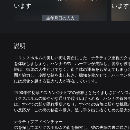
います
います
生年月日の入力
説明
エリクスホルムの美しい街を舞台にした、ナラティブ重視のク
を体験しましょう。ハンナの弟、ハーマンが失踪し、警察が彼
旅は、姉弟の人生だけでなく、街全体の運命をも変えてしまう
間と協力し、冷酷な敵を出し抜き、機知を働かせて、ハーマン
には想像を超える強大な力が存在しています。
1900年代初頭のスカンジナビアの優雅さとたくましさにイン
リクスホルムの賑やかな通りで繰り広げられる、ハンナの冒険
は、すべての影が隠れ場所となり、すべての街角に新たな挑戦
い反応が、この街の秘密を暴き、追っ手を出し抜くための最大
ナラティブアドベンチャー
弟を探してエリクスホルムの街を探索し、彼の失踪の裏に隠さ