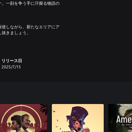
ナ。一刻を争う手に汗握る物語の
駆使しながら、新たなエリアにア
し抜きましょう。
る賢い解決策を見つけ出しましょ
たりしながら、陽動戦術を駆使し
リリース日
2025/7/15
難と冒険の地、エリクスホルムの架