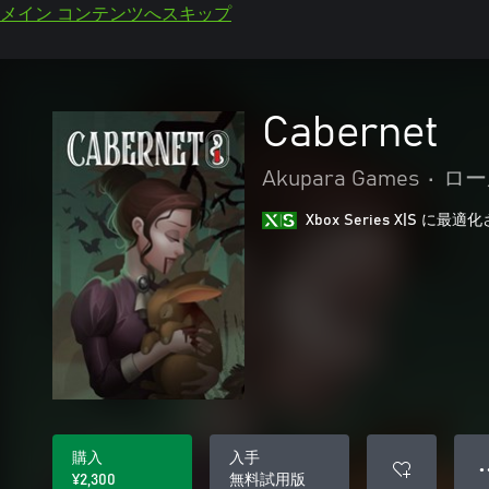
メイン コンテンツへスキップ
Cabernet
Akupara Games
•
ロー
Xbox Series X|S に
購入
入手
● 
¥2,300
無料試用版