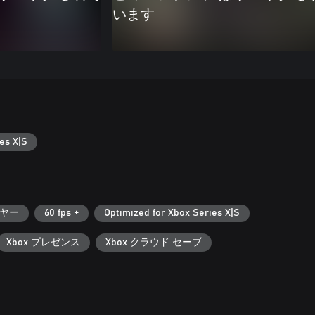
います
es X|S
ヤー
60 fps +
Optimized for Xbox Series X|S
Xbox プレゼンス
Xbox クラウド セーブ