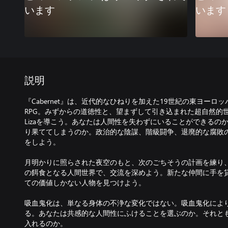
います
います
説明
『Cabernet』は、近代的なひねりを加えた19世紀の東ヨーロ
RPG。みずからの道徳性と、望まずして引き込まれた超自然的
Lizaを導こう。あなたは人間性を失わずにいることができるの
り果ててしまうのか。政治的な陰謀、階級闘争、退廃的な腐敗
をしよう。
月明かりに照らされた夜空のもと、次のごちそうの計画を練り
の餌食となる人間世界で、交流を深めよう。新たな仲間に手を
ての価値しかない人物を見つけよう。
吸血鬼化は、単なる身体の不浄な変化ではない。吸血鬼化によ
る。あなたは共感的な人間性にふけることを選ぶのか。それと
入れるのか。