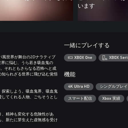
います
一緒にプレイする
ッパ風世界が舞台の2Dナラティブ
XBOX One
XBOX Seri
世界に悩む、うら若き吸血鬼の
か。それともさらなる恐怖へと成
の知られざる世界に飛び込む覚悟
機能
4K Ultra HD
シングルプレイ
、探索しよう。吸血鬼界、吸血鬼
貸してくれる人物、ごちそうとし
スマート配信
Xbox 実績
り、精神も変化する危険性があ
も、新たに芽生えた虚無感を受け