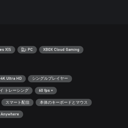
es X|S
PC
XBOX Cloud Gaming
4K Ultra HD
シングルプレイヤー
イ トレーシング
60 fps +
スマート配信
本体のキーボードとマウス
y Anywhere