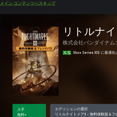
メイン コンテンツへスキップ
リトルナイ
株式会社バンダイナム
Xbox Series X|S に
エディションの選択
入手
リトルナイトメア3 - 無料体験版＆
無料+