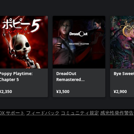
リトルナイ
ト
Poppy Playtime:
DreadOut
Bye Sweet
Chapter 5
Remastered
Collection
¥2,350
¥3,500
¥2,900
OX サポート
フィードバック
コミュニティ規定
感光性発作警告