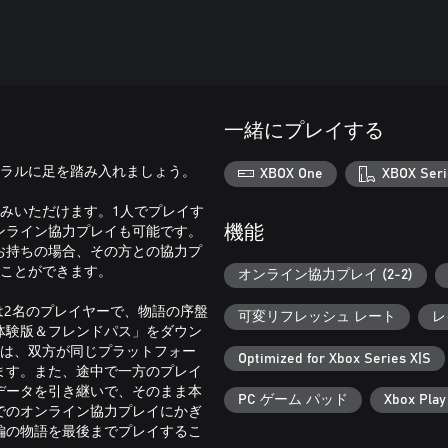
一緒にプレイする
イラルに足を踏み入れましょう。
XBOX One
XBOX Seri
みいただけます。1人でプレイす
ンライン協力プレイも可能です。
機能
お持ちの場合、その方との協力プ
ることができます。
オンライン協力プレイ (2-2)
は2名のプレイヤーで、物語の序盤
可変リフレッシュ レート
レ
体験版＆フレンドパス」をダウン
合は、双方が同じプラットフォー
Optimized for Xbox Series X|S
ます。また、途中で一方のプレイ
データを引き継いで、そのまま本
PC ゲーム パッド
Xbox Pla
でのオンライン協力プレイにかぎ
編の物語を最後までプレイするこ