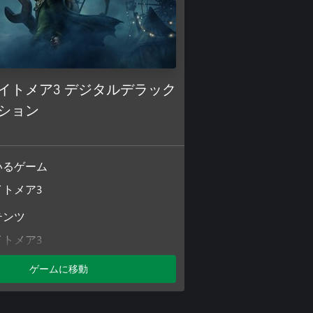
イトメア3 デジタルデラック
ション
いるゲーム
イトメア3
テンツ
イトメア3
トメア3 レジデント コスチュー
ゲームに移動
トメア3 エキスパンションパス
f The Spiral」