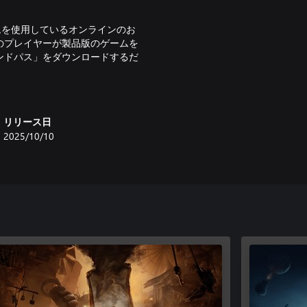
ムを使用しているオンラインのお
のプレイヤーが製品版のゲームを
ンドパス」をダウンロードするだ
ローンになってプレイしましょ
闇に隠された真実を見つけ出して
リリース日
2025/10/10
み入れましょう。どこまで生き延