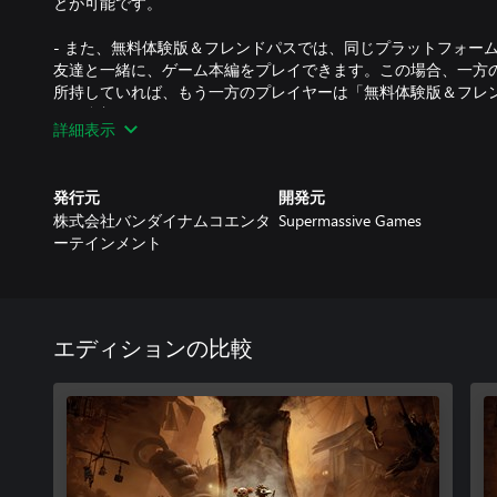
とが可能です。
- また、無料体験版＆フレンドパスでは、同じプラットフォー
友達と一緒に、ゲーム本編をプレイできます。この場合、一方
所持していれば、もう一方のプレイヤーは「無料体験版＆フレ
けで参加できます。
詳細表示
不気味な世界「スパイラル」に囚われた2人の親友、ロゥとア
う。互いに協力しながらパズルを解き、襲いくる敵をかわし、
発行元
開発元
ください。
株式会社バンダイナムコエンタ
Supermassive Games
ーテインメント
さっそくお友達に声をかけて、一緒に不気味な世界へと足を踏
びることができるでしょうか…？
エディションの比較