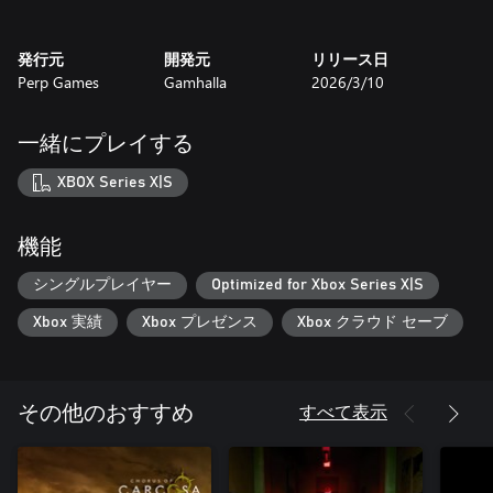
発行元
開発元
リリース日
Perp Games
Gamhalla
2026/3/10
死は解放ではない――それはただ封じられたもう一つの記憶に
すぎない。
一緒にプレイする
主な特徴：
三つの堕落の章：夢、記憶、罪悪感をめぐる旅を体験し、各章
XBOX Series X|S
であなたの家族の悲劇と、それらを結びつける悪夢の新たな層
が明らかになります。
フォーカス視界：薄れゆくヴェラの記憶にアクセスし、悪夢そ
機能
のものを形作り、影響を与えます。フォーカスは夢と現実をつ
なぎ、失われた瞬間を呼び戻し、周囲の世界を一時的に操作す
シングルプレイヤー
Optimized for Xbox Series X|S
ることを可能にします。
Xbox 実績
Xbox プレゼンス
Xbox クラウド セーブ
魅力的なパズル：夢と現実の境界が崩れ始める中、論理・記
憶・知覚を組み合わせたパズルを解き明かしていきます。
純粋な恐怖：絶え間ない緊張感と予測不能な驚きが、最初から
最後まであなたを緊張させ続けます。
すべて表示
その他のおすすめ
感覚を研ぎ澄ませ：笑い声、くしゃみ、足音からテディたちを
追跡しつつ、ささやき声、呼吸音、笑い声、床のきしみ、開閉
する扉、点滅や破損する照明にも注意を払ってください。どん
な些細な音も、あなたを救う警告になるかもしれません。