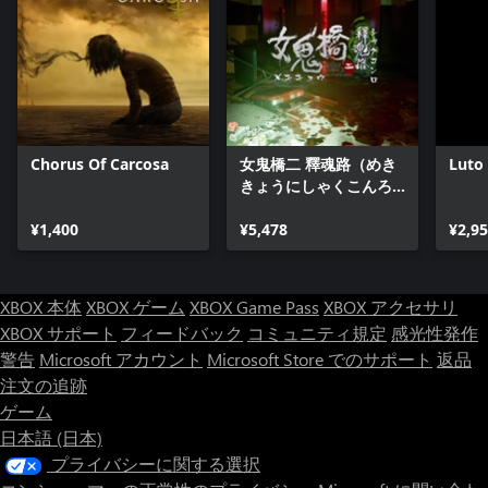
利用できる道具：懐中電灯、ライター、電球、カメラなどの道
具を使い、それらを維持するための希少な補給品を探しましょ
う。少ないながらも、生存には不可欠です。
Unsealed: The Mare は生き延びるだけでなく、忍耐、適応、そ
してどこか見覚えのある悪夢と向き合うことを求められます。
失敗から学び、慎重さと絶望を両立させ、あなたを追い詰める
存在に立ち向かいましょう。
Chorus Of Carcosa
女鬼橋二 釋魂路（めき
Luto
きょうにしゃくこんろ
恐怖の奥には、さらに深いもの――過去の断片、埋もれた罪悪
う）
感、そして決して表に出るはずのなかった真実が潜んでいま
¥1,400
¥5,478
¥2,9
す。マーレは単なる悪しき存在ではないのかもしれません。か
つてあなたが知っていた誰か――あるいはまったく別の何か。
どの角にも奇妙な懐かしさが漂うのに、何も本物に感じられな
い。まるで記憶と悪夢がひとつに溶け合ってしまったかのよう
XBOX 本体
XBOX ゲーム
XBOX Game Pass
XBOX アクセサリ
に。
XBOX サポート
フィードバック
コミュニティ規定
感光性発作
警告
Microsoft アカウント
Microsoft Store でのサポート
返品
警告：本作には強いフラッシュライト効果や激しい驚かし表現
が含まれており、一部のプレイヤーには不適
注文の追跡
ゲーム
日本語 (日本)
プライバシーに関する選択