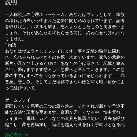
説明
一人称視点の心理ホラーゲーム。あなたはヴェラとして、家族
の壊れた過去から生まれた悪夢に閉じ込められています。記憶
を取り戻し、パズルを解き、忘れようとしたものと向き合いま
しょう。それがあなたを終わらせる前に、終わらせなければな
りません。
" 物語
あなたはヴェラとしてプレイします。夢と記憶の狭間に囚わ
れ、忘れ去られるべきものを探し求めています。家族の悲劇の
断片が浮かび上がるたびに、あなたの心は毒され、記憶と絡み
合い、夢はますます恐ろしい悪夢へと歪んでいきます。この悪
夢の中ではすべてがつながっているように感じられます――罪
悪感、悲しみ、そしてまだ理解できないほど深く暗い何かによ
って結びついて。
ゲームプレイ
展開していく悪夢の三つの章を進み、それぞれが新たで予測不
能な方法で現実を歪めます。資源が乏しくなる中、懐中電灯、
ライター、電球、カメラなどの道具を慎重に使い、過去を呼び
起こし、夢を再構築し、論理を超えた謎を解く手助けとなる記
憶に基づくフォーカス視界を活用してください。記憶の断片を
詳細表示
破壊し、彼女の支配力を一時的に弱めましょう。