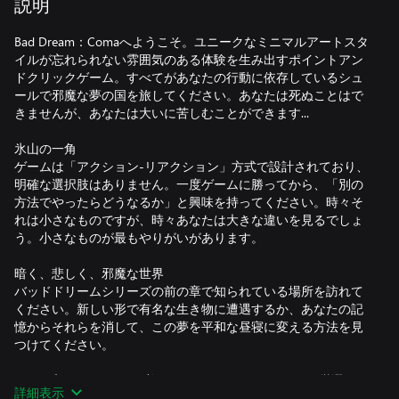
説明
Bad Dream：Comaへようこそ。ユニークなミニマルアートスタ
イルが忘れられない雰囲気のある体験を生み出すポイントアン
ドクリックゲーム。すべてがあなたの行動に依存しているシュ
ールで邪魔な夢の国を旅してください。あなたは死ぬことはで
きませんが、あなたは大いに苦しむことができます...
氷山の一角
ゲームは「アクション-リアクション」方式で設計されており、
明確な選択肢はありません。一度ゲームに勝ってから、「別の
方法でやったらどうなるか」と興味を持ってください。時々そ
れは小さなものですが、時々あなたは大きな違いを見るでしょ
う。小さなものが最もやりがいがあります。
暗く、悲しく、邪魔な世界
バッドドリームシリーズの前の章で知られている場所を訪れて
ください。新しい形で有名な生き物に遭遇するか、あなたの記
憶からそれらを消して、この夢を平和な昼寝に変える方法を見
つけてください。
*シンプルでありながら美しいグラフィックデザインと厳選され
詳細表示
たサウンドで作成された非常に雰囲気のある世界