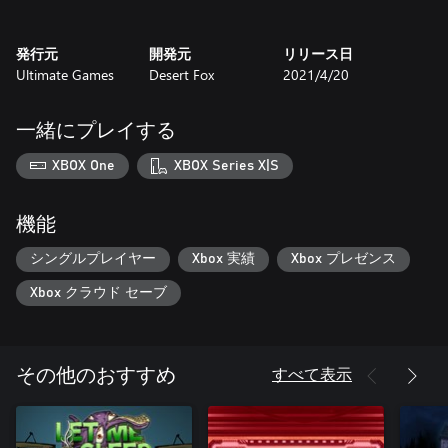
*高い再現性を備えた非線形ゲームプレイ
*好奇心旺盛なプレイヤーのための隠されたコンテンツ
発行元
開発元
リリース日
* オリジナル・サウンドトラック
Ultimate Games
Desert Fox
2021/4/20
一緒にプレイする
XBOX One
XBOX Series X|S
機能
シングルプレイヤー
Xbox 実績
Xbox プレゼンス
Xbox クラウド セーブ
すべて表示
その他のおすすめ