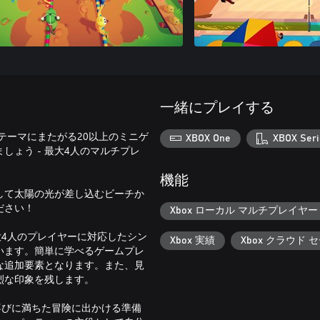
一緒にプレイする
グなテーマにまたがる20以上のミニゲ
XBOX One
XBOX Seri
ょう - 最大4人のマルチプレ
機能
して太陽の光が差し込むビーチか
ださい！
Xbox ローカル マルチプレイヤー (
は最大4人のプレイヤーに対応したシン
Xbox 実績
Xbox クラウド 
います。簡単に学べるゲームプレ
な追加要素となります。また、見
烈な印象を残します。
し、喜びに満ちた冒険に出かける準備