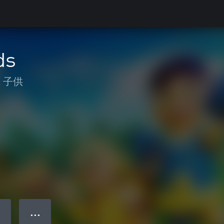
ds
& 子供
● ● ●